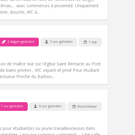
 Tilman,... avec commerces à proximité. Uniquement
sine, douche, WC à...
Huisdieren:
Nee
Roker:
Rookvrij
Toegang voor PBM:
Nee
2 dagen geleden
3 uur geleden
1 sep
k
Sfeer:
Ernstig
Andere
n de maître Vue sur l'église Saint Remacle au Pont
 de bains privées , WC séparé et privé Pour étudiant
ectueux Proche du Barbou...
Huisdieren:
Nee
Roker:
Rookvrij
Toegang voor PBM:
Nee
uerite
7 uur geleden
4 uur geleden
Beschikbaar
Sfeer:
Hartelijk, ernstig, rustig
Andere
 pour étudiant(e) ou jeune travailleur(euse) dans
 meublée. L’espace commun comprend : - Une salle