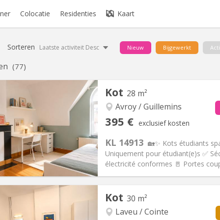
ner
Colocatie
Residenties
Kaart
Sorteren
Laatste activiteit Desc
Nieuw
Bijgewerkt
Act
en
(77)
Kot
28 m²
Avroy / Guillemins
395 €
exclusief kosten
KL 14913
🏡✨ Kots étudiants sp
Uniquement pour étudiant(e)s ✅ Sécu
électricité conformes 🚪 Portes coup
iëring:
Nee
Private kamers:
1
Kot
30 m²
2 maanden
Oppervlakte:
28 m
2
:
125 €
Keuken:
Privé (aparte kamer)
Laveu / Cointe
95 €
Badkamer:
Gemeenschappelij