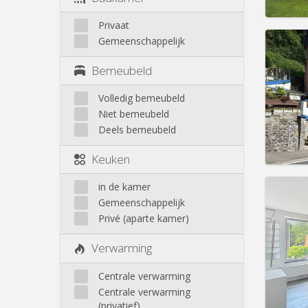
Privaat
Domicil
Gemeenschappelijk
Duur:
5
Kosten
Bemeubeld
Huur:
5
Volledig bemeubeld
Prakt
Niet bemeubeld
Deels bemeubeld
Keuken
in de kamer
Domicil
Gemeenschappelijk
Duur:
1
Privé (aparte kamer)
Kosten
Huur:
4
Verwarming
Prakt
Centrale verwarming
Centrale verwarming
(privatief)