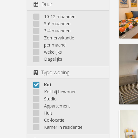
Duur
Prakt
10-12 maanden
5-6 maanden
3-4 maanden
Zomervakantie
per maand
Domicil
wekelijks
Duur:
1
Dagelijks
Kosten
Huur:
4
Type woning
Prakt
Kot
Kot bij bewoner
Studio
Appartement
Domicil
Huis
Duur:
1
Co-locatie
Kosten
Kamer in residentie
Huur:
3