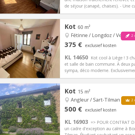
de séjour (canapé, chaises). - Une c
Kot
60 m²
iëring:
Nee
Private kamers:
2
2 maanden, 10 maanden
Oppervlakte:
70 m
Fétinne / Longdoz / Vennes
2
2 
:
100 €
Keuken:
Gemeenschappelijk
375 €
exclusief kosten
10 €
Badkamer:
Gemeenschappelij
KL 14650
ische Informatie
Inrichting
Kot cool à Liège ! 3 ch
et salle de bain commune. À deux pa
sympa, déco moderne. Exclusivement
iëring:
Nee
Private kamers:
1
Kot
15 m²
2 maanden
Oppervlakte:
60 m
2
:
75 €
Keuken:
Gemeenschappelijk
Angleur / Sart-Tilman
2 
75 €
Badkamer:
Gemeenschappelij
500 €
exclusief kosten
ische Informatie
Inrichting
KL 16903
=> POUR CONTRAT DE 6
un cadre d'exception au calme à Bon
Tilman. Étudiant souhaitant un espace