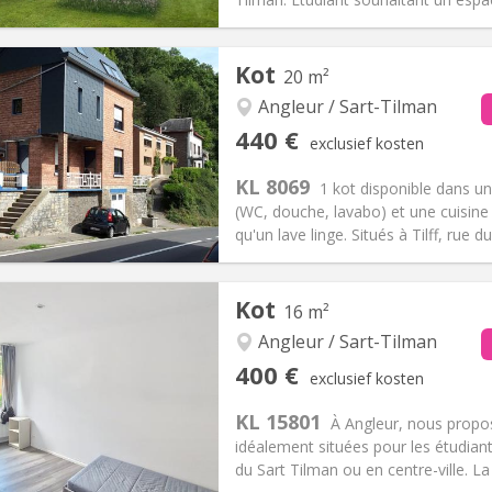
iëring:
Met voorwaarden
Private kamers:
2
Kot
20 m²
-6 maanden
Oppervlakte:
15 m
2
:
100 €
Keuken:
Gemeenschappelijk
Angleur / Sart-Tilman
00 €
Badkamer:
Privaat
440 €
exclusief kosten
ische Informatie
Inrichting
KL 8069
1 kot disponible dans un
(WC, douche, lavabo) et une cuisine
qu'un lave linge. Situés à Tilff, rue d
Kot
16 m²
iëring:
Met voorwaarden
Private kamers:
2
2 maanden
Oppervlakte:
20 m
Angleur / Sart-Tilman
2
:
0 €
Keuken:
Gemeenschappelijk
400 €
exclusief kosten
40 €
Badkamer:
Privaat
KL 15801
ische Informatie
Inrichting
À Angleur, nous propo
idéalement situées pour les étudiant
du Sart Tilman ou en centre-ville. L