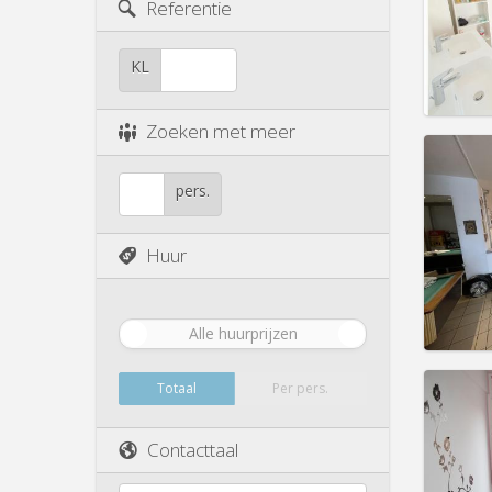
Referentie
Prakt
KL
Zoeken met meer
Domicil
zomer
maand
pers.
Duur:
1
Kosten
Huur
Huur:
3
Prakt
Alle huurprijzen
Domicil
Totaal
Per pers.
Duur:
1
Kosten
Huur:
3
Contacttaal
Prakt