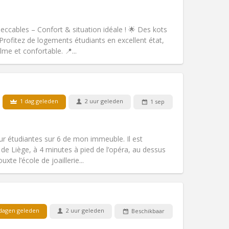
Andere
ables – Confort & situation idéale ! 🌟 Des kots
Profitez de logements étudiants en excellent état,
me et confortable. 📍...
Huisdieren:
Nee
Roker:
Rookvrij
Toegang voor PBM:
Nee
1 dag geleden
2 uur geleden
1 sep
k
Sfeer:
Ernstig
Andere
ur étudiantes sur 6 de mon immeuble. Il est
 de Liège, à 4 minutes à pied de l’opéra, au dessus
uxte l’école de joaillerie...
Huisdieren:
Nee
Roker:
Rookvrij
Toegang voor PBM:
Nee
dagen geleden
2 uur geleden
Beschikbaar
Sfeer:
Hartelijk, ernstig, rustig