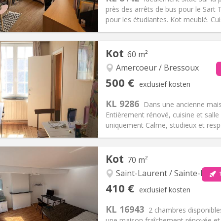
près des arrêts de bus pour le Sart
pour les étudiantes. Kot meublé. Cui
iëring:
Nee
Private kamers:
1
Kot
60 m²
2 maanden
Oppervlakte:
17 m
2
:
45 €
Keuken:
Gemeenschappelijk
Amercoeur / Bressoux
30 €
Badkamer:
Gemeenschappelij
500 €
exclusief kosten
ische Informatie
Inrichting
KL 9286
Dans une ancienne maiso
Entièrement rénové, cuisine et salle
uniquement Calme, studieux et resp
iëring:
Nee
Private kamers:
3
Kot
70 m²
2 maanden
Oppervlakte:
60 m
2
:
50 €
Keuken:
Privé (aparte kamer)
Saint-Laurent / Sainte-Marg
1
00 €
Badkamer:
Privaat
410 €
exclusief kosten
ische Informatie
Inrichting
KL 16943
2 chambres disponibles
une maison fraîchement rénovée et