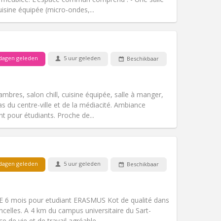
uisine équipée (micro-ondes,...
Huisdieren:
Nee
Roker:
Rookvrij
Toegang voor PBM:
Nee
dagen geleden
5 uur geleden
Beschikbaar
hartelijk, ernstig
k
Sfeer:
Gemeenschappelijk, rustig,
Andere
ambres, salon chill, cuisine équipée, salle à manger,
s du centre-ville et de la médiacité. Ambiance
 pour étudiants. Proche de...
Huisdieren:
Nee
Roker:
Rookvrij
Toegang voor PBM:
Nee
dagen geleden
5 uur geleden
Beschikbaar
k
Sfeer:
Hartelijk
Andere
 mois pour etudiant ERASMUS Kot de qualité dans
celles. A 4 km du campus universitaire du Sart-
 de vie et de travail agréable,...