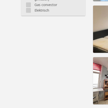
Gas convector
Elektrisch
Domicil
Duur:
1
Kosten
Huur:
4
Prakt
Domicil
maan
Duur:
1
Kosten
Huur:
5
Prakt