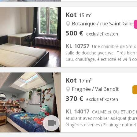
Kot
15 m²
iëring:
Met voorwaarden
Private kamers:
1
2 maanden
Oppervlakte:
16 m
Botanique / rue Saint-Gilles 
2
:
100 €
Keuken:
Gemeenschappelijk
500 €
exclusief kosten
00 €
Badkamer:
Gemeenschappelij
KL 10757
ische Informatie
Inrichting
Une chambre de 5m x 3m
salle de douche avec wc . Très bien 
Eau, chauffage, électricité et wi-fi c
iëring:
Toegelaten
Kot
17 m²
den
Private kamers:
1
2 maanden, 5-6 maanden, 3-4
Oppervlakte:
15 m
Fragnée / Val Benoît
2
:
50 €
Keuken:
Gemeenschappelijk
370 €
exclusief kosten
00 €
Badkamer:
Gemeenschappelij
KL 14017
ische Informatie
Inrichting
CALME et QUIETUDE K
étudiant avec mobilier adéquat (bur
étagères diverses) Eclairage naturel 