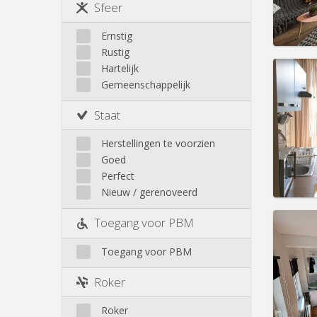
Saint-Laurent / Sainte-
Sfeer
Marguerite
Saint-Léonard
Ernstig
Rustig
Sainte-Walburge
Domicil
Hartelijk
Luik
Duur:
1
Gemeenschappelijk
Kosten
Huur:
3
Staat
Prakt
Herstellingen te voorzien
Goed
Perfect
Nieuw / gerenoveerd
Domicil
Toegang voor PBM
Duur:
1
Kosten
Toegang voor PBM
Huur:
5
Roker
Prakt
Roker