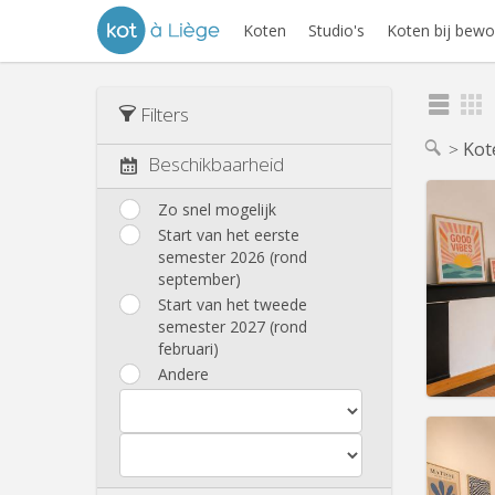
Koten
Studio's
Koten bij bewo
Filters
Kot
Beschikbaarheid
Zo snel mogelijk
Start van het eerste
semester 2026 (rond
september)
Start van het tweede
semester 2027 (rond
februari)
Andere
Domicil
Duur:
1
Kosten
Huur:
3