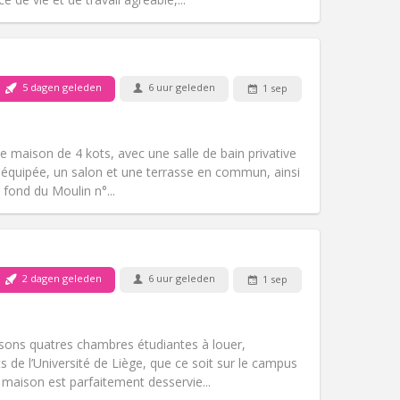
Huisdieren:
Nee
Roker:
Rookvrij
Toegang voor PBM:
Nee
5 dagen geleden
6 uur geleden
1 sep
Sfeer:
Hartelijk, rustig, ernstig
Andere
e maison de 4 kots, avec une salle de bain privative
 équipée, un salon et une terrasse en commun, ainsi
u fond du Moulin n°...
Huisdieren:
Toegestaan
Roker:
Rookvrij
Toegang voor PBM:
Nee
2 dagen geleden
6 uur geleden
1 sep
gemeenschappelijk
Sfeer:
Ernstig, hartelijk, rustig,
Andere
sons quatres chambres étudiantes à louer,
s de l’Université de Liège, que ce soit sur le campus
a maison est parfaitement desservie...