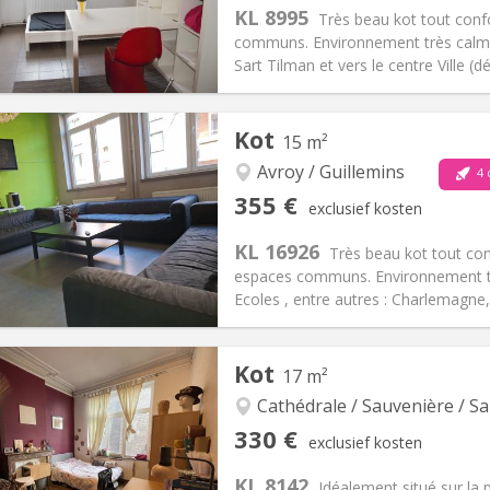
KL 8995
Très beau kot tout conf
communs. Environnement très calme. 
Sart Tilman et vers le centre Ville (d
Kot
15 m²
iëring:
Met voorwaarden
Private kamers:
1
2 maanden
Oppervlakte:
15 m
Avroy / Guillemins
2
4 
:
65 €
Keuken:
Gemeenschappelijk
355 €
exclusief kosten
55 €
Badkamer:
Gemeenschappelij
KL 16926
ische Informatie
Inrichting
Très beau kot tout co
espaces communs. Environnement tr
Ecoles , entre autres : Charlemagne,
iëring:
Met voorwaarden
Private kamers:
1
Kot
17 m²
2 maanden
Oppervlakte:
15 m
2
:
65 €
Keuken:
Gemeenschappelijk
Cathédrale / Sauvenière / Sa
55 €
Badkamer:
Gemeenschappelij
330 €
exclusief kosten
ische Informatie
Inrichting
KL 8142
Idéalement situé sur la 