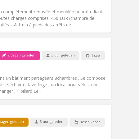
Andere
complètement renovée et meublée pour étudiants.
outes charges comprises: 450 EUR (chambre de
és. - A 1min à pieds des arrêts de...
Huisdieren:
Nee
Roker:
Rookvrij
2 dagen geleden
3 uur geleden
1 sep
Toegang voor PBM:
Nee
gemeenschappelijk, rustig
k
Sfeer:
Hartelijk, ernstig,
ans un bâtiment partageant 8chambres . Se compose
Andere
e : séchoir et lave-linge , un local pour vélos, une
anger , 1 billard Le...
Huisdieren:
Nee
Roker:
Rookvrij
Toegang voor PBM:
Nee
dagen geleden
3 uur geleden
Beschikbaar
k
Sfeer:
Gemeenschappelijk
Andere