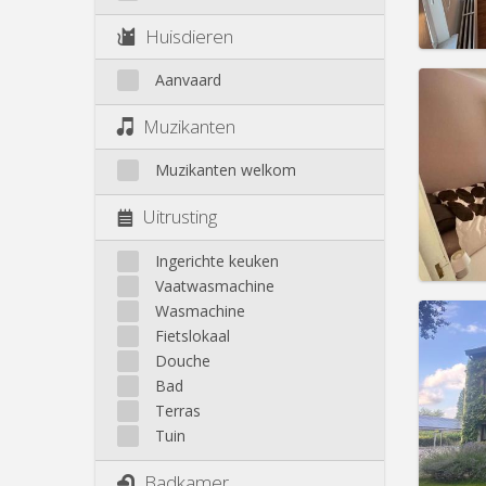
Huisdieren
Aanvaard
Domicil
Duur:
1
Muzikanten
Kosten
Huur:
4
Muzikanten welkom
Prakt
Uitrusting
Ingerichte keuken
Vaatwasmachine
Wasmachine
Domicil
Duur:
1
Fietslokaal
Kosten
Douche
Huur:
3
Bad
Terras
Prakt
Tuin
Badkamer