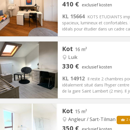
410 €
exclusief kosten
ische Informatie
Inrichting
KL 15664
KOTS ETUDIANTS impecc
spacieux, lumineux et confortables. 
idéals pour étudier dans un cadre cal
iëring:
Nee
Private kamers:
1
Kot
16 m²
2 maanden
Oppervlakte:
30 m
2
:
130 €
Keuken:
Privé (aparte kamer)
Luik
10 €
Badkamer:
Gemeenschappelij
330 €
exclusief kosten
ische Informatie
Inrichting
KL 14912
Il reste 2 chambres po
idéalement situé dans l’hyper centre
de la gare Saint Lambert (2 min). Il jo
iëring:
Nee
Private kamers:
1
Kot
15 m²
2 maanden
Oppervlakte:
16 m
2
:
150 €
Keuken:
Gemeenschappelijk
Angleur / Sart-Tilman
2 
30 €
Badkamer:
Privaat
350 €
exclusief kosten