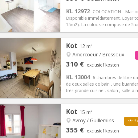
ische Informatie
Inrichting
KL 12972
COLOCATION - Maison 
Disponible immédiatement. Loyer t
15m2). La coloc se compose de 5 unit
iëring:
Met voorwaarden
Kot
12 m²
vakantie
en, 5-6 maanden,
Private kamers:
1
Amercoeur / Bressoux
2 maanden, 11 maanden, 10
Oppervlakte:
15 m
2
310 €
exclusief kosten
:
100 €
Keuken:
Gemeenschappelijk
50 €
Badkamer:
Gemeenschappelij
KL 13004
6 chambres de libre d
ische Informatie
Inrichting
de deux salles de bain , une buanderi
très grande cuisine , salon , salle à m
iëring:
Nee
Private kamers:
1
Kot
15 m²
2 maanden
Oppervlakte:
12 m
2
:
90 €
Keuken:
Gemeenschappelijk
Avroy / Guillemins
5 
10 €
Badkamer:
Gemeenschappelij
355 €
exclusief kosten
ische Informatie
Inrichting