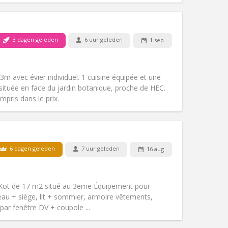
Huisdieren:
Nee
Roker:
Rookvrij
Toegang voor PBM:
Nee
/ Jonfosse
3 dagen geleden
6 uur geleden
1 sep
gemeenschappelijk
k
Sfeer:
Rustig, ernstig, hartelijk,
Andere
 avec évier individuel. 1 cuisine équipée et une
située en face du jardin botanique, proche de HEC.
ompris dans le prix.
Huisdieren:
Toegestaan
Roker:
Rookvrij
6 dagen geleden
7 uur geleden
16 aug
Toegang voor PBM:
Nee
k
Sfeer:
Rustig
Andere
ot de 17 m2 situé au 3eme Équipement pour
eau + siège, lit + sommier, armoire vêtements,
par fenêtre DV + coupole ...