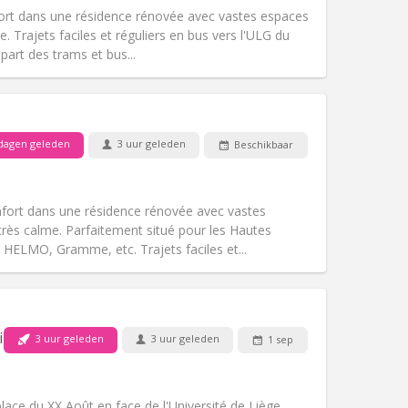
ort dans une résidence rénovée avec vastes espaces
Trajets faciles et réguliers en bus vers l'ULG du
épart des trams et bus...
Huisdieren:
Nee
Roker:
Rookvrij
Toegang voor PBM:
Nee
dagen geleden
3 uur geleden
Beschikbaar
gemeenschappelijk, rustig
k
Sfeer:
Hartelijk, ernstig,
Andere
nfort dans une résidence rénovée avec vastes
ès calme. Parfaitement situé pour les Hautes
 HELMO, Gramme, etc. Trajets faciles et...
Huisdieren:
Nee
Roker:
Rookvrij
Toegang voor PBM:
Nee
int-Denis
3 uur geleden
3 uur geleden
1 sep
k
Sfeer:
Hartelijk, rustig, ernstig
Andere
place du XX Août en face de l'Université de Liège,