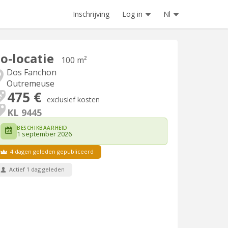
Inschrijving
Log in
Nl
o-locatie
100 m²
Dos Fanchon
Outremeuse
475 €
exclusief kosten
KL 9445
BESCHIKBAARHEID
1 september 2026
4 dagen geleden gepubliceerd
Actief 1 dag geleden