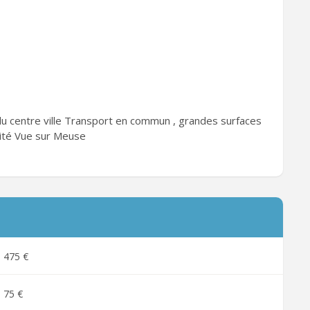
du centre ville Transport en commun , grandes surfaces
vité Vue sur Meuse
475 €
75 €