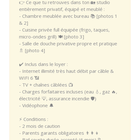
👉 Ce que tu retrouves dans ton 🏡 studio
entièrement privatif, équipé et meublé :
- Chambre meublée avec bureau 📚 [photos 1
& 2]
- Cuisine privée full équipée (frigo, taques,
micro-ondes grill) 🍽️ [photo 3]
- Salle de douche privative propre et pratique
🚿 [photo 4]
✔️ Inclus dans le loyer :
- Internet illimité très haut débit par câble &
WIFI 6 📶
- TV + chaînes câblées 📺
- Charges forfaitaires incluses (eau 💧, gaz 🔥,
électricité 💡, assurance incendie 🛡️)
- Vidéophone 🔔
⚡ Conditions :
- 2 mois de caution
- Parents garants obligatoires 👨‍👩‍👦
- Bail courte durée accepté (6 mois) 📝