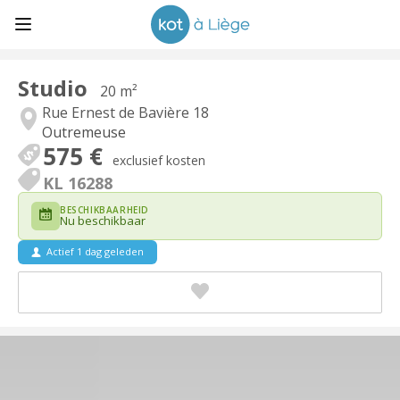
Studio
20 m²
Rue Ernest de Bavière 18
Outremeuse
575 €
exclusief kosten
KL 16288
BESCHIKBAARHEID
Nu beschikbaar
Actief 1 dag geleden