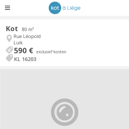
Kot
80 m²
Rue Léopold
Luik
590 €
exclusief kosten
KL 16203