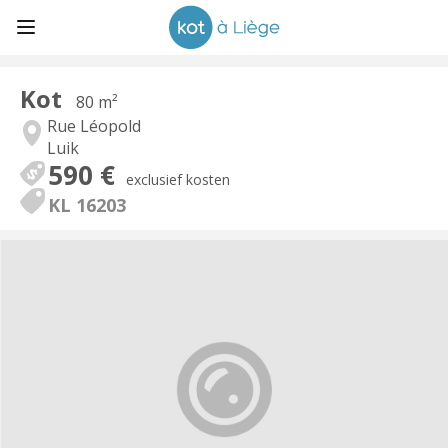
Kot
80 m²
Rue Léopold
Luik
590 €
exclusief kosten
KL 16203