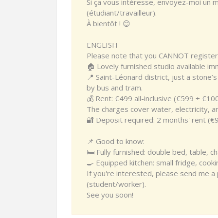
Si ça vous intéresse, envoyez-moi un 
(étudiant/travailleur).
À bientôt ! 😊
ENGLISH
Please note that you CANNOT register an
🏠 Lovely furnished studio available im
📍 Saint-Léonard district, just a stone
by bus and tram.
💰 Rent: €499 all-inclusive (€599 + €10
The charges cover water, electricity, a
🔐 Deposit required: 2 months' rent (€
📌 Good to know:
🛏 Fully furnished: double bed, table, cha
🍳 Equipped kitchen: small fridge, cook
If you're interested, please send me a
(student/worker).
See you soon!