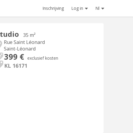
Inschrijving
Log in
Nl
tudio
35 m²
Rue Saint Léonard
Saint-Léonard
399 €
exclusief kosten
KL 16171