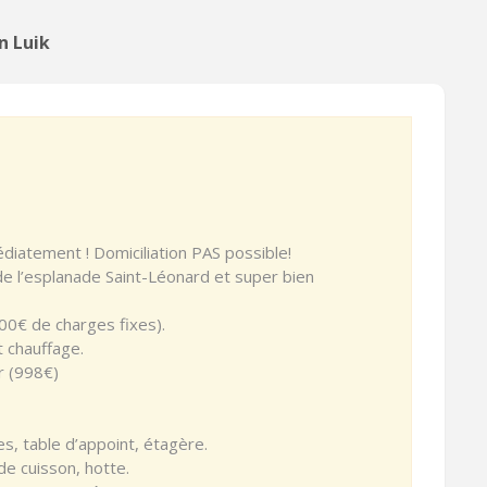
n Luik
iatement ! Domiciliation PAS possible!
de l’esplanade Saint-Léonard et super bien
00€ de charges fixes).
t chauffage.
r (998€)
ses, table d’appoint, étagère.
 de cuisson, hotte.