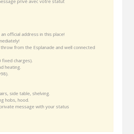
message privé avec votre statut
 official address in this place!
mediately!
’s throw from the Esplanade and well connected
0 fixed charges).
nd heating.
998).
irs, side table, shelving.
ing hobs, hood.
 private message with your status