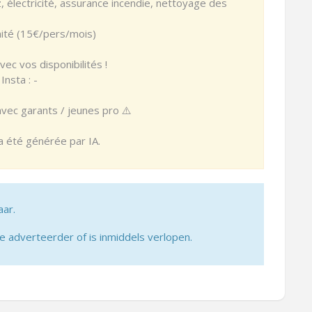
z, électricité, assurance incendie, nettoyage des
ité (15€/pers/mois)
ec vos disponibilités !
nsta : -
avec garants / jeunes pro ⚠️
 a été générée par IA.
aar.
adverteerder of is inmiddels verlopen.