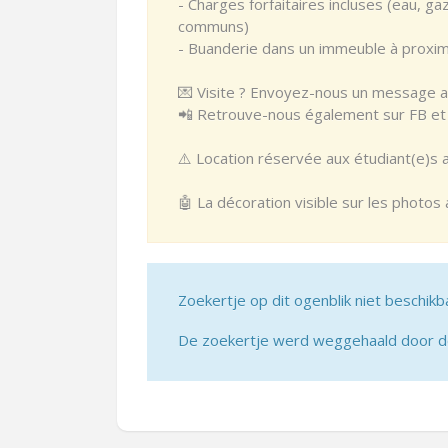
- Charges forfaitaires incluses (eau, ga
communs)
- Buanderie dans un immeuble à proxim
💌 Visite ? Envoyez-nous un message av
📲 Retrouve-nous également sur FB et I
⚠️ Location réservée aux étudiant(e)s 
🤖 La décoration visible sur les photos
Zoekertje op dit ogenblik niet beschikb
De zoekertje werd weggehaald door de 