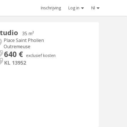
Inschrijving
Log in
Nl
tudio
35 m²
Place Saint Pholien
Outremeuse
640 €
exclusief kosten
KL 13952