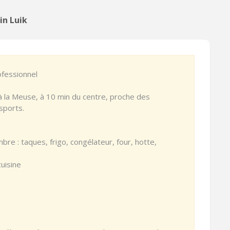
in Luik
ofessionnel
à la Meuse, à 10 min du centre, proche des
nsports.
bre : taques, frigo, congélateur, four, hotte,
cuisine