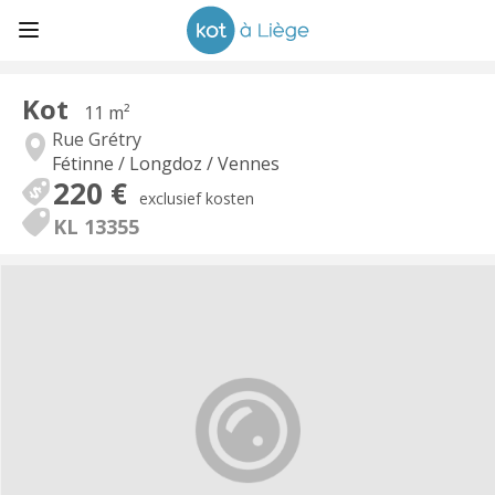
Kot
11 m²
Rue Grétry
Fétinne / Longdoz / Vennes
220 €
exclusief kosten
KL 13355