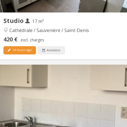
Studio
17 m²
Cathédrale / Sauvenière / Saint-Denis
420 €
excl. charges
14 hours ago
Available
KL 2429
Plusieurs beaux studios étudiants meublés tel que, parfait état et
tout confort qui se libère entre juillet et le 30/08, !! Vu le grand
nombre de demandes !! Merci de téléphoner au pour vous
présenter ... de préférence Lu-Sa de 12h à 13h et de 18h à 20h.
Ou d'envoyer vos coordonnées par SMS ou...