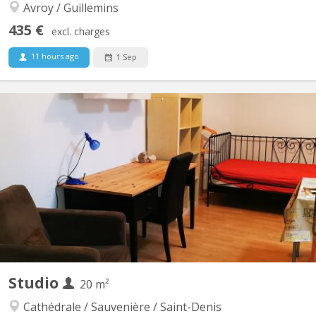
Avroy / Guillemins
435 €
excl. charges
11 hours ago
1 Sep
KL 11252
Petit studio sympa près de la gare des Guillemins. Pièce
principale avec son lit en mezzanine, coin cuisine, évier et hotte
plus frigo. Salle de bain avec douche et WC. Meubles éventuels à
convenir. Ambiance calme et studieuse. De préférence pour
étudiant(e) avec parents qui se portent...
Studio
20 m²
Cathédrale / Sauvenière / Saint-Denis