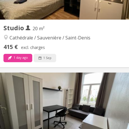
Studio
20 m²
Cathédrale / Sauvenière / Saint-Denis
415 €
excl. charges
1 day ago
1 Sep
KL 6921
🏡 Studio – Idéal Étudiant(e) / Jeune Professionnel 📍
Emplacement idéal : Proche du centre ville, de l'ULG et de
nombreuses facultés. Les transports en commun (bus et train)
sont à proximité immédiate de l'immeuble. 📌 À savoir : - Cuisine
semi - équipée : taques, frigo, four combi - Espace de vie...