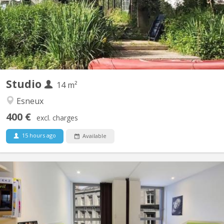
de bain privés. Emplacement pour vélos.
Studio
14 m²
Esneux
400 €
excl. charges
15 hours ago
Available
KL 16557
Studio meublé pour étudiants / jeunes travailleurs · Esneux /
Liège ✨ Studio lumineux au bord de l’Ourthe – idéal pour
étudiants ou jeunes actifs Situé à Esneux, ce studio fonctionnel
est disponible du 1ᵉʳ septembre au 30 juin. Cadre calme et
agréable au bord de l’Ourthe, avec jardin privatif et...