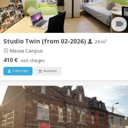
Studio Twin (from 02-2026)
24 m²
Meuse Campus
410 €
excl. charges
4 days ago
Available
KL 4507
Studio TWIN de 24m² dans une résidence-services pour étudiants
inaugurée en septembre 2013. La résidence "Meuse Campus" est
située en plein cœur de Liège (face à l'ULiège) et compte 235
studios single, double et twin. CONTRAT 12 MOIS UNIQUEMENT
et POUR 1 PERSONNE (le 2ème lit fait office de...