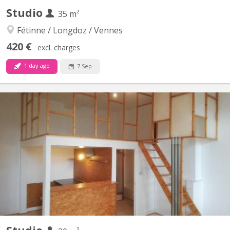
Studio
35 m²
Fétinne / Longdoz / Vennes
420 €
excl. charges
1 day ago
7 Sep
KL 9943
Studio avec mezzanine au second étage. Vue sur les jardins au
calme.