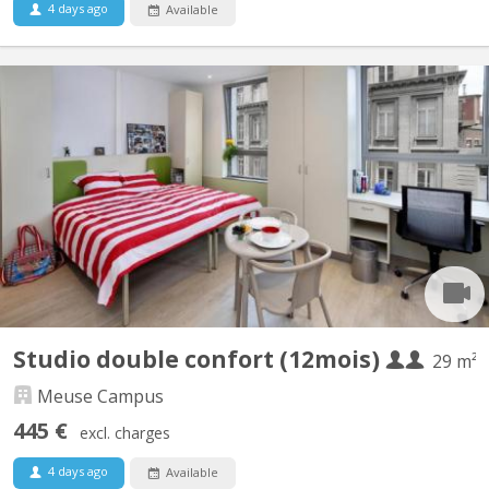
4 days ago
Available
KL 9397
Studio DOUBLE de 25m² dans une résidence-services pour
étudiants inaugurée en septembre 2013. La résidence "Meuse
Campus" est située en plein cœur de Liège (face à l'ULiège) et
compte 235 studios single, double et twin. CONTRAT 12 MOIS
UNIQUEMENT !!! Attention !!! Pour une plus courte durée ...
Studio double confort (12mois)
29 m²
Meuse Campus
445 €
excl. charges
4 days ago
Available