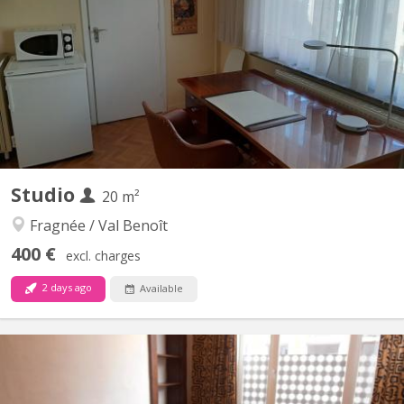
proximité de la mediacité (quartier du longdoz - rue villette) et à
10 min du centre ville. Pas de domiciliation possible. Le studio est
composé de 3 pièces; la première comprenant une salle de vie
(salon/chambre) + une cuisine...
Studio
20 m²
Fragnée / Val Benoît
400 €
excl. charges
2 days ago
Available
KL 12215
Liège-Fragnée-Belle Ile, petit studio pour étudiante. _ Wi-Fi illimité
COMPRIS. Quai des Ardennes (Face à HELMO, quai de l'Ourthe)