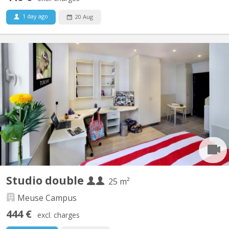
1 day ago
20 Aug
KL 14395
Looking for comfortable student accommodation in Liège 🏠?
We have several kots and studios available in a recently
renovated building, just 100 meters from the Guillemins train
station. Characteristics: Kots: Single room; kitchenette, shower
room and toilet shared with two other...
Studio double
25 m²
Meuse Campus
444 €
excl. charges