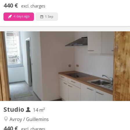
440 €
excl. charges
4 days ago
1 Sep
KL 12218
Charmant Studio situé proche de toutes les commodités (tous
les bus, commerces, écoles, lavoir, banques, poste, au centre-
ville toutes activités sociales et culturelles à pieds, etc) juste aux
pieds de la Passerelle, Place du XX Août. Situation TOP!
Kitchenette privée, douche/lavabo/wc privé et...
Studio
14 m²
Avroy / Guillemins
440 €
excl. charges