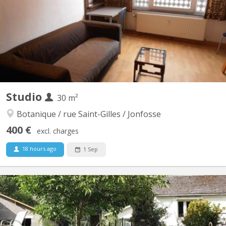
Pour une étudiante 100 % non fumeuse (et sans animaux). Petit
studio, entièrement remis à neuf, au 3ème étage (en façade
arrière, très calme, vue dégagée) dans un...
Studio
30 m²
Botanique / rue Saint-Gilles / Jonfosse
400 €
excl. charges
18 hours ago
1 Sep
KL 14776
Beau studio en parfait état situé à 200m du HEC. Séjour avec
divan, garde-robe et bureau. Couchage en mezzanine avec
sommier et matelas de 140cm X 200cm. Cuisine équipée et salle