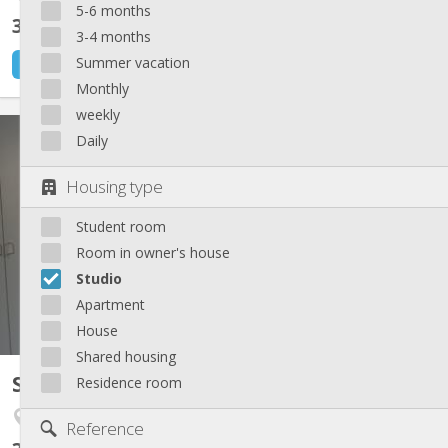
5-6 months
330 €
excl. charges
3-4 months
Summer vacation
17 hours ago
1 Sep
Monthly
weekly
KL 402
Daily
Studio pour étudiant calme exclusivement, avec lit en mezzanine,
coin cuisine, coin évier, douche et W-C privés. Situé à proximité
Housing type
du centre ville, de nombreuses écoles, de commerces et de
lignes de bus. Bail annuel (Erasmus de quelques mois s’abstenir).
Student room
Room in owner's house
Studio
Apartment
House
Shared housing
Studio
Residence room
16 m²
Outremeuse
Reference