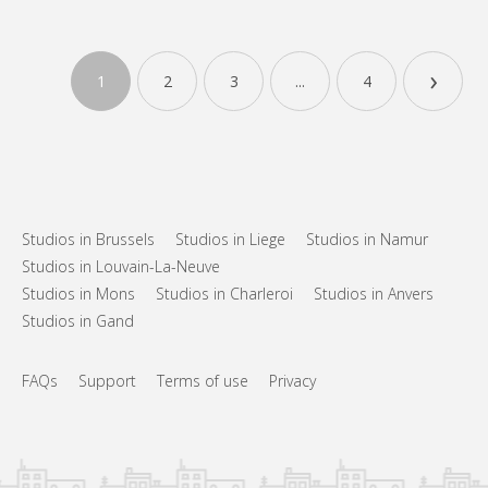
KL 6496
Entièrement rénové toutes charges comprises, également
›
1
2
3
...
4
service internet, nettoyage des communs, cuisine entièrement,
équipée
Studios in Brussels
Studios in Liege
Studios in Namur
Studios in Louvain-La-Neuve
Studios in Mons
Studios in Charleroi
Studios in Anvers
Studios in Gand
FAQs
Support
Terms of use
Privacy