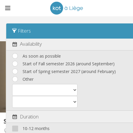
Sort
Housing type Desc
Filters
Studios
(85)
Availability
As soon as possible
Start of Fall semester 2026 (around September)
Start of Spring semester 2027 (around February)
Other
Duration
Studio
20 m²
10-12 months
Laveu / Cointe