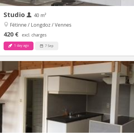
Studio
40 m²
Fétinne / Longdoz / Vennes
420 €
excl. charges
1 day ago
7 Sep
KL 9746
En face de la médiacité et ses commerces, studio situé au
deuxièmeétage d'un immeuble calme.