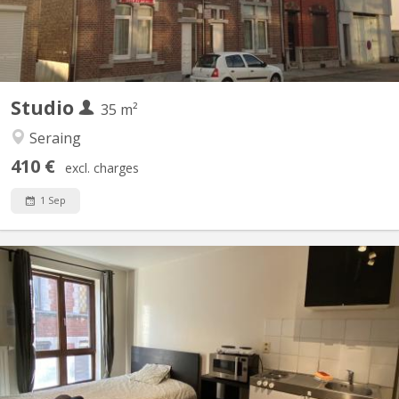
Studio
35 m²
Seraing
410 €
excl. charges
1 Sep
KL 12547
8 Studios remis à neuf à louer pour ETUDIANT. Composition d'un
studio : 1 séjour avec cuisine équipée / 1 chambre / 1 salle de
bain. Un jardin à disposition de tous les locataires. Loyer de 410€
à 420€.