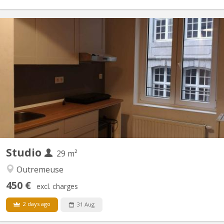
KL 4508
Studio DOUBLE de 29 m² dans une résidence-services pour
étudiants inaugurée en septembre 2013. La résidence "Meuse
Campus" est située en plein cœur de Liège (face à l'ULiège) et
compte 235 studios single, double et twin. CONTRAT 12 MOIS
UNIQUEMENT !!! Attention !!! Pour une plus courte durée ...
Studio
29 m²
Outremeuse
450 €
excl. charges
2 days ago
31 Aug