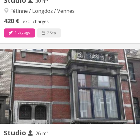
Studio
30 m²
Fétinne / Longdoz / Vennes
420 €
excl. charges
1 day ago
7 Sep
KL 11968
Studio au premier étage donnant sur la dérivation, juste en face
de la médiacité. Pièce de vie avec mezzanine et kitchinette. Salle
de douche privative
Studio
26 m²