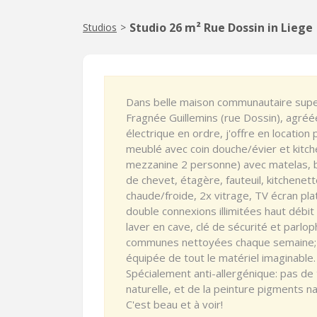
Studio 26 m² Rue Dossin in Liege
Studios
>
Dans belle maison communautaire super
Fragnée Guillemins (rue Dossin), agréée
électrique en ordre, j'offre en locatio
meublé avec coin douche/évier et kitch
mezzanine 2 personne) avec matelas, 
de chevet, étagère, fauteuil, kitchenet
chaude/froide, 2x vitrage, TV écran pla
double connexions illimitées haut débit 
laver en cave, clé de sécurité et parl
communes nettoyées chaque semaine; j'
équipée de tout le matériel imaginable.
Spécialement anti-allergénique: pas de t
naturelle, et de la peinture pigments n
C'est beau et à voir!