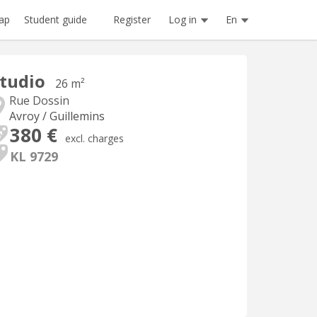
Register
Log in
En
ap
Student guide
tudio
26 m²
Rue Dossin
Avroy / Guillemins
380 €
excl. charges
KL 9729