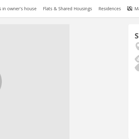
 in owner's house
Flats & Shared Housings
Residences
M
S