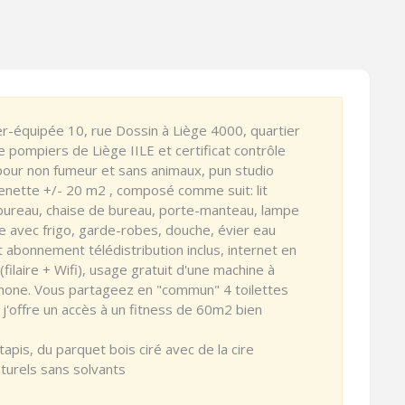
-équipée 10, rue Dossin à Liège 4000, quartier
 pompiers de Liège IILE et certificat contrôle
n pour non fumeur et sans animaux, pun studio
enette +/- 20 m2 , composé comme suit: lit
bureau, chaise de bureau, porte-manteau, lampe
te avec frigo, garde-robes, douche, évier eau
t abonnement télédistribution inclus, internet en
(filaire + Wifi), usage gratuit d'une machine à
ophone. Vous partageez en "commun" 4 toilettes
offre un accès à un fitness de 60m2 bien
apis, du parquet bois ciré avec de la cire
aturels sans solvants