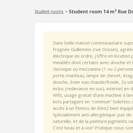
Student room 14 m² Rue Do
Student rooms
>
Dans belle maison communautaire super
Fragnée Guillemins (rue Dossin), agréée
électrique en ordre, j'offre en locatio
meublés dont certains avec douche et 
classique ou mezzanine (1 ou 2 person
porte-manteau, lampe de chevet, étagèr
douche, évier eau chaude/froide, 2x vi
inclus (redevance en sus), internet en d
Wifi), usage gratuit d'une machine à la
kots partagent en "commun" toilettes
accès à un fitness de 60m2 bien équipé
Spécialement anti-allergénique: pas de t
naturelle, et de la peinture pigments n
C'est beau et à voir! Pratique: nous so