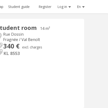
Register
Log in
En
ap
Student guide
Student room
14 m²
Rue Dossin
Fragnée / Val Benoît
340 €
excl. charges
KL 8553