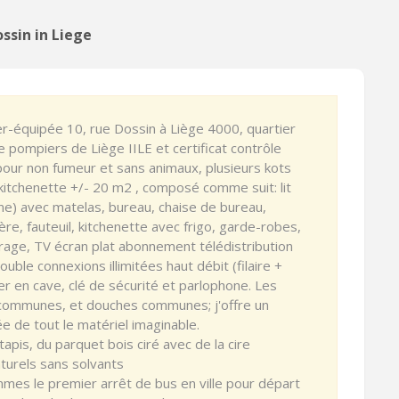
ssin in Liege
-équipée 10, rue Dossin à Liège 4000, quartier
 pompiers de Liège IILE et certificat contrôle
n pour non fumeur et sans animaux, plusieurs kots
kitchenette +/- 20 m2 , composé comme suit: lit
ne) avec matelas, bureau, chaise de bureau,
e, fauteuil, kitchenette avec frigo, garde-robes,
trage, TV écran plat abonnement télédistribution
ouble connexions illimitées haut débit (filaire +
ver en cave, clé de sécurité et parlophone. Les
 communes, et douches communes; j'offre un
e de tout le matériel imaginable.
apis, du parquet bois ciré avec de la cire
aturels sans solvants
mmes le premier arrêt de bus en ville pour départ