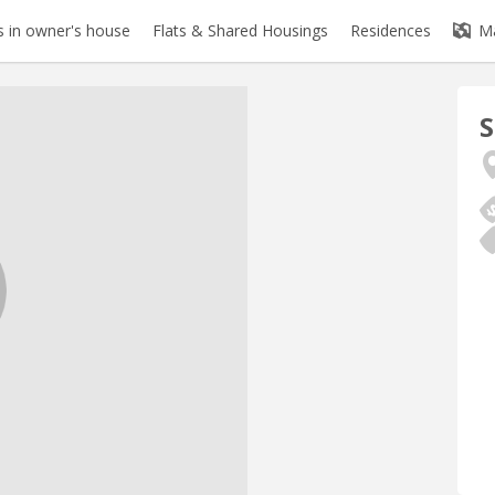
 in owner's house
Flats & Shared Housings
Residences
M
S