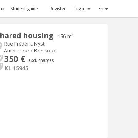
Register
Log in
En
ap
Student guide
hared housing
156 m²
Rue Frédéric Nyst
Amercoeur / Bressoux
350 €
excl. charges
KL 15945