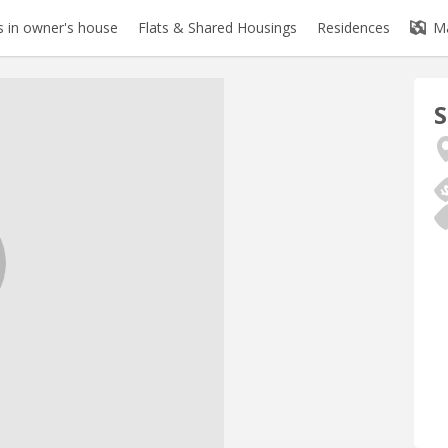
 in owner's house
Flats & Shared Housings
Residences
M
S