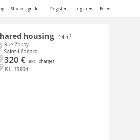
Register
Log in
En
ap
Student guide
hared housing
14 m²
Rue Zabay
Saint-Léonard
320 €
excl. charges
KL 15931