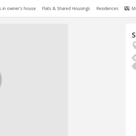
 in owner's house
Flats & Shared Housings
Residences
M
S