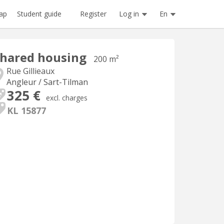
Register
Log in
En
ap
Student guide
hared housing
200 m²
Rue Gillieaux
Angleur / Sart-Tilman
325 €
excl. charges
KL 15877