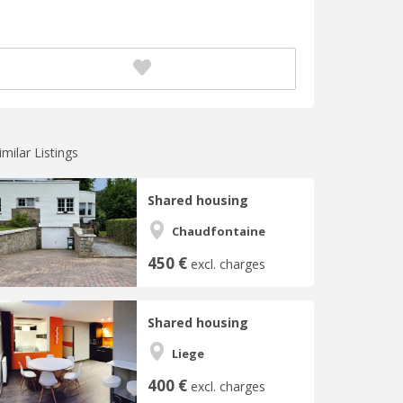
imilar Listings
Shared housing
Chaudfontaine
450 €
excl. charges
Shared housing
Liege
400 €
excl. charges