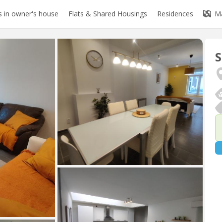
 in owner's house
Flats & Shared Housings
Residences
M
S