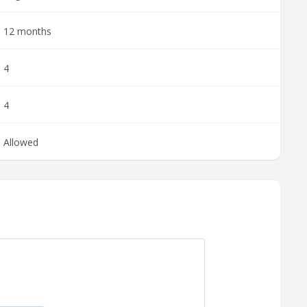
12 months
4
4
Allowed