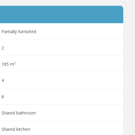
Partially furnished
2
2
185 m
4
8
Shared bathroom
Shared kitchen