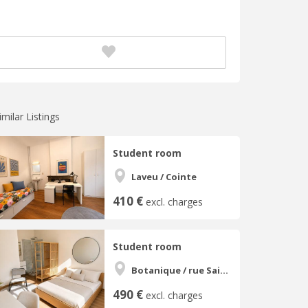
imilar Listings
Student room
Laveu / Cointe
410 €
excl. charges
Student room
Botanique / rue Saint-Gilles / Jonfosse
490 €
excl. charges