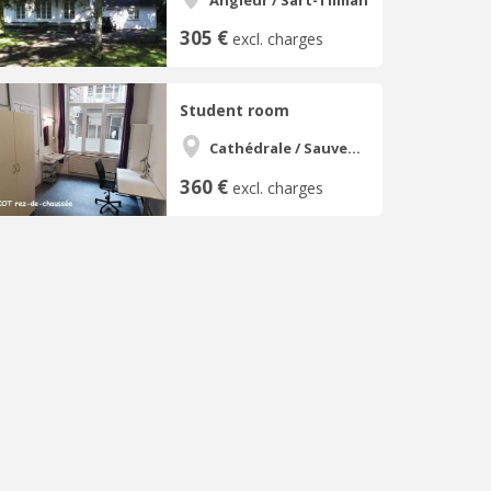
305 €
excl. charges
Student room
Cathédrale / Sauvenière / Saint-Denis
360 €
excl. charges