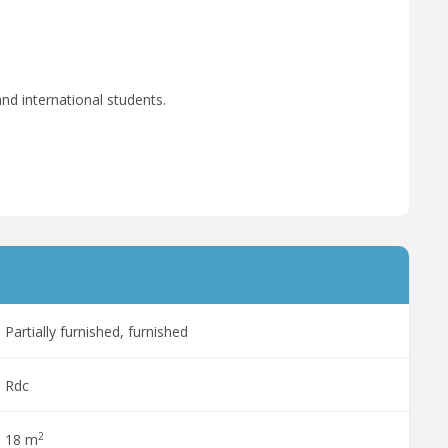
nd international students.
Partially furnished, furnished
Rdc
2
18 m