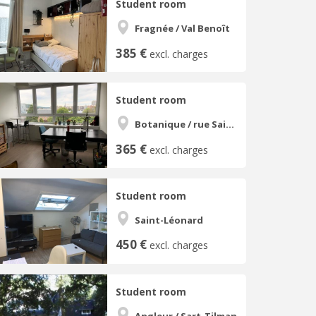
Student room
Fragnée / Val Benoît
385 €
excl. charges
Student room
Botanique / rue Saint-Gilles / Jonfosse
365 €
excl. charges
Student room
Saint-Léonard
450 €
excl. charges
Student room
Angleur / Sart-Tilman