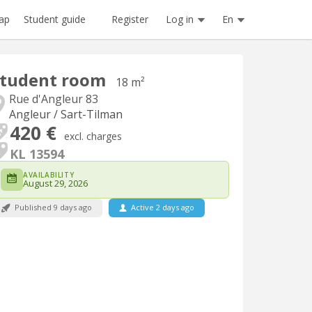
Register
Log in
En
ap
Student guide
Student room
18 m²
Rue d'Angleur 83
Angleur / Sart-Tilman
420 €
excl. charges
KL 13594
AVAILABILITY
August 29, 2026
Published 9 days ago
Active 2 days ago