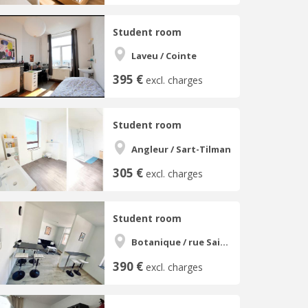
Student room
Laveu / Cointe
395 €
excl. charges
Student room
Angleur / Sart-Tilman
305 €
excl. charges
Student room
Botanique / rue Saint-Gilles / Jonfosse
390 €
excl. charges