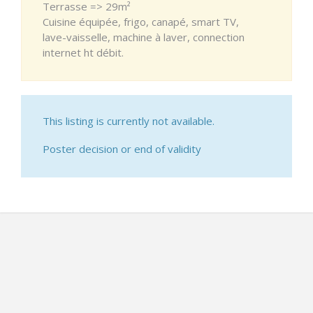
Terrasse => 29m²
Cuisine équipée, frigo, canapé, smart TV,
lave-vaisselle, machine à laver, connection
internet ht débit.
This listing is currently not available.
Poster decision or end of validity