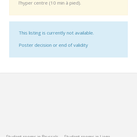
l'hyper centre (10 min à pied).
This listing is currently not available.
Poster decision or end of validity
Student rooms in Brussels
Student rooms in Liege