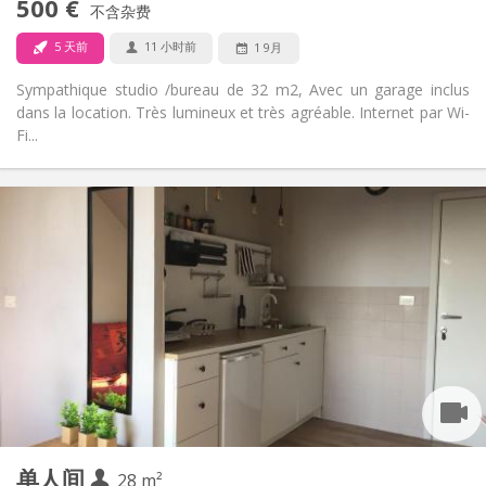
500 €
不含杂费
否
宠物:
5 天前
11 小时前
1 9月
Sympathique studio /bureau de 32 m2, Avec un garage inclus
dans la location. Très lumineux et très agréable. Internet par Wi-
Fi...
实用信息
500 €
租金:
100 €
水电费:
12个月
租期:
否
住房登记:
布局
独立
浴室:
房间内
厨房:
2
32 m
面积:
3
私人房间:
其他
单人间
28 m²