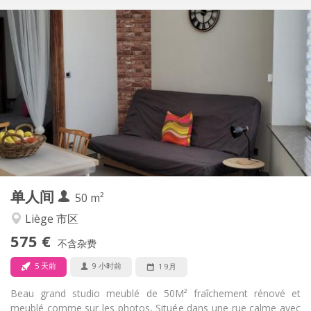
实用信息
490 €
租金:
90 €
水电费:
12个月
租期:
否
住房登记:
布局
独立
浴室:
独立（单独房间）
厨房:
2
35 m
面积:
2
私人房间:
其他
单人间
50 m²
安静, 学习氛围, 温馨
氛围:
否
无障碍通道:
Liège 市区
禁烟
吸烟:
575 €
不含杂费
否
宠物:
5 天前
9 小时前
1 9月
Beau grand studio meublé de 50M² fraîchement rénové et
meublé comme sur les photos, Située dans une rue calme avec