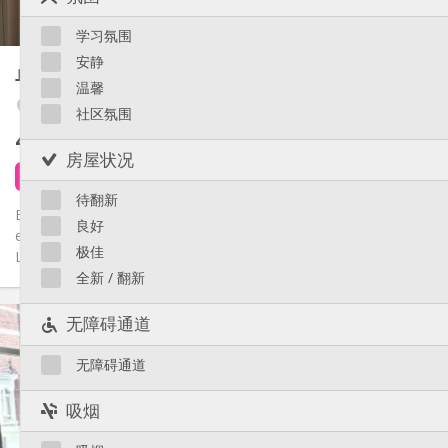
30 m
面积:
Saint-Léonard
3
私人房间:
Sainte-Walburge
学习氛围
Liège 市区
其他
安静
单人间
24 m²
安静, 温馨, 学习氛围
氛围:
温馨
否
无障碍通道:
Fragnée / Val Benoît
社区氛围
禁烟
吸烟:
480 €
不含杂费
否
宠物:
房屋状况
1 天前
6 小时前
12 9月
待翻新
Bonjour! Nous remettons en location un KOT-STUDIO rénové
良好
en 2020 pour un. e ETUDIANT. E dans le quartier des Vennes à
极佳
Liège!...
全新 / 翻新
实用信息
无障碍通道
480 €
租金:
115 €
水电费:
无障碍通道
12个月, 11个月, 10个月
租期:
否
住房登记:
吸烟
布局