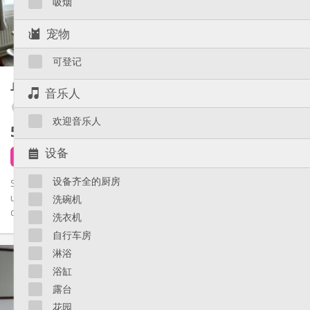
吸烟
独立
浴室:
房间内
厨房:
宠物
2
24 m
面积:
2
私人房间:
可登记
其他
单人间
30 m²
音乐人
温馨, 安静, 学习氛围
氛围:
否
无障碍通道:
Fétinne / Longdoz / Vennes
欢迎音乐人
禁烟
吸烟:
580 €
不含杂费
否
宠物:
设备
1 天前
7 小时前
1 9月
设备齐全的厨房
Studio privatif lumineux (mais frais) entièrement équipé dans
une collocation calme avec 2 étudiantes (uniquement hall
洗碗机
d'entrée...
洗衣机
自行车房
实用信息
淋浴
580 €
租金:
浴缸
120 €
水电费:
露台
12个月
租期:
花园