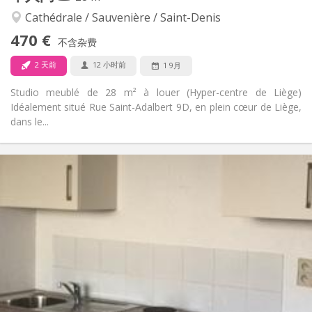
安静
氛围:
否
无障碍通道:
Cathédrale / Sauvenière / Saint-Denis
禁烟
吸烟:
470 €
不含杂费
否
宠物:
2 天前
12 小时前
1 9月
Studio meublé de 28 m² à louer (Hyper-centre de Liège)
Idéalement situé Rue Saint-Adalbert 9D, en plein cœur de Liège,
dans le...
实用信息
470 €
租金:
100 €
水电费:
12个月
租期:
否
住房登记:
布局
独立
浴室:
房间内
厨房:
2
28 m
面积:
1
私人房间: