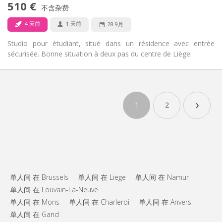
510 €
不含杂费
否
宠物:
4 天前
1 天前
28 9月
Studio pour étudiant, situé dans un résidence avec entrée
sécurisée. Bonne situation à deux pas du centre de Liège.
实用信息
510 €
租金:
›
60 €
水电费:
1
2
11个月
租期:
可登记
住房登记:
布局
独立
浴室:
独立（单独房间）
厨房:
2
40 m
面积:
单人间 在 Brussels
单人间 在 Liege
单人间 在 Namur
0
私人房间:
单人间 在 Louvain-La-Neuve
单人间 在 Mons
单人间 在 Charleroi
单人间 在 Anvers
其他
单人间 在 Gand
安静
氛围: