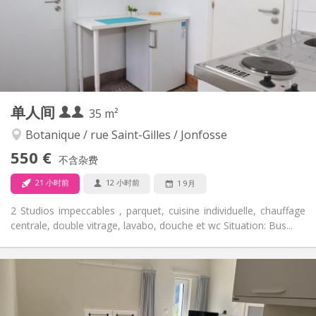
布局
独立
浴室:
独立（单独房间）
厨房:
2
40 m
面积:
4
私人房间:
其他
单人间
35 m²
学习氛围
氛围:
否
无障碍通道:
Botanique / rue Saint-Gilles / Jonfosse
禁烟
吸烟:
550 €
不含杂费
否
宠物:
21 小时前
12 小时前
1 9月
2 Studios impeccables , parquet, cuisine individuelle, chauffage
centrale, double vitrage, lavabo, douche et wc Situation: Bus...
实用信息
550 € (275 €/个人)
租金:
100 € (50 €/个人)
水电费:
12个月
租期: