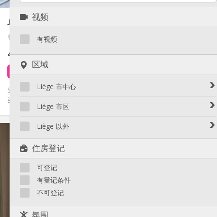
其他
视频
单人间
30 m²
安静, 温馨, 学习氛围
氛围:
是
无障碍通道:
Fétinne / Longdoz / Vennes
有视频
禁烟
吸烟:
400 €
不含杂费
否
宠物:
区域
1 天前
6 小时前
还未出租
Liège 市中心
Studio individuel dans l'entresol d'une maison bourgeoise, situé
à proximité de la mediacité (quartier du longdoz - rue villette)...
Avroy / Guillemins
Liège 市区
Botanique / rue Saint-Gilles / Jonfosse
Amercoeur / Bressoux
Liège 以外
实用信息
Cathédrale / Sauvenière / Saint-Denis
Angleur / Sart-Tilman
Féronstrée / Pierreuse
400 €
租金:
Liège 以外
住房登记
Fragnée / Val Benoît
100 €
水电费:
Fétinne / Longdoz / Vennes
12个月
租期:
可登记
否
住房登记:
Grivegnée
有登记条件
Laveu / Cointe
布局
不可登记
Outremeuse
独立
浴室:
Saint-Laurent / Sainte-Marguerite
房间内
厨房:
氛围
2