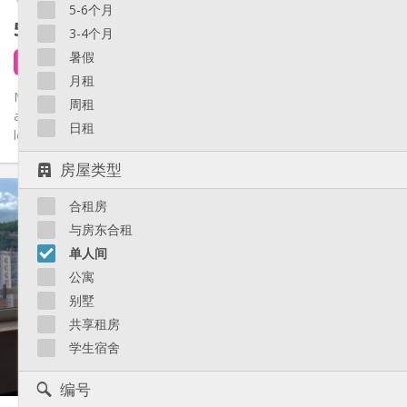
5-6个月
530 €
不含杂费
3-4个月
暑假
4 天前
6 小时前
1 9月
月租
Magnifique studio meublé 30 m² dans l’hyper-centre de Liège,
周租
au cœur du piétonnier (Cathédrale-Opéra). Proche de toutes
日租
les...
房屋类型
实用信息
合租房
530 €
租金:
100 €
水电费:
与房东合租
12个月
租期:
单人间
否
住房登记:
公寓
布局
别墅
独立
浴室:
共享租房
独立（单独房间）
厨房:
学生宿舍
2
30 m
面积:
3
私人房间:
编号