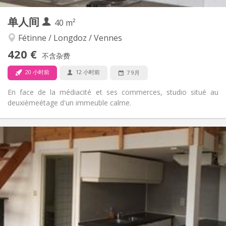
其他
单人间
40 m²
学习氛围, 安静, 温馨
氛围:
否
无障碍通道:
Fétinne / Longdoz / Vennes
禁烟
吸烟:
420 €
不含杂费
否
宠物:
20 小时前
12 小时前
7 9月
En face de la médiacité et ses commerces, studio situé au
deuxièmeétage d'un immeuble calme.
实用信息
420 €
租金:
80 €
水电费:
12个月
租期:
可登记
住房登记:
布局
独立
浴室:
房间内
厨房:
2