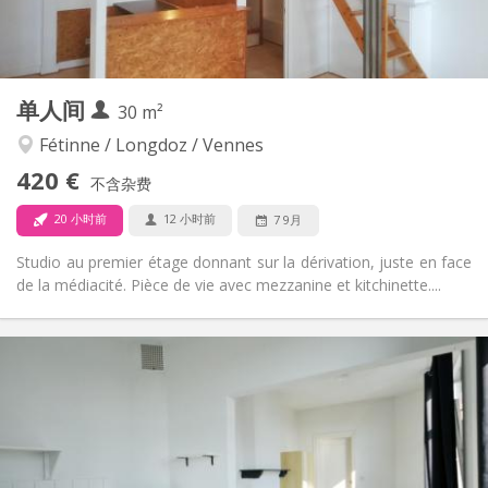
房间内
厨房:
2
35 m
面积:
2
私人房间:
其他
单人间
30 m²
安静
氛围:
否
无障碍通道:
Fétinne / Longdoz / Vennes
禁烟
吸烟:
420 €
不含杂费
否
宠物:
20 小时前
12 小时前
7 9月
Studio au premier étage donnant sur la dérivation, juste en face
de la médiacité. Pièce de vie avec mezzanine et kitchinette....
实用信息
420 €
租金:
80 €
水电费:
12个月
租期:
可登记
住房登记:
布局