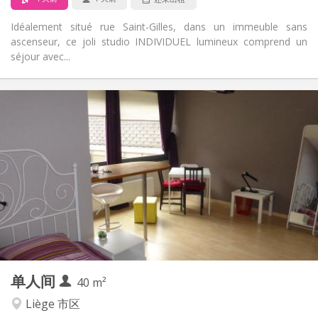
Idéalement situé rue Saint-Gilles, dans un immeuble sans
ascenseur, ce joli studio INDIVIDUEL lumineux comprend un
séjour avec...
实用信息
500 €
租金:
25 €
水电费:
12个月, 5-6个月
租期:
否
住房登记:
布局
独立
浴室:
房间内
厨房:
2
20 m
面积:
2
私人房间:
其他
单人间
40 m²
学习氛围, 安静
氛围:
否
无障碍通道:
Liège 市区
禁烟
吸烟: