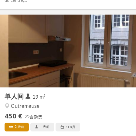
du centre,...
实用信息
580 €
租金:
170 €
水电费:
12个月
租期:
有登记条件
住房登记:
布局
独立
浴室:
房间内
厨房:
2
25 m
面积:
2
私人房间:
其他
单人间
29 m²
安静, 学习氛围
氛围:
否
无障碍通道:
Outremeuse
禁烟
吸烟:
450 €
不含杂费
否
宠物:
2 天前
1 天前
31 8月