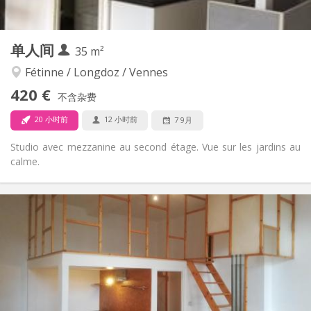
40 m
面积:
3
私人房间:
其他
单人间
35 m²
安静
氛围:
否
无障碍通道:
Fétinne / Longdoz / Vennes
禁烟
吸烟:
420 €
不含杂费
否
宠物:
20 小时前
12 小时前
7 9月
Studio avec mezzanine au second étage. Vue sur les jardins au
calme.
实用信息
420 €
租金:
80 €
水电费:
12个月
租期:
可登记
住房登记:
布局
独立
浴室: