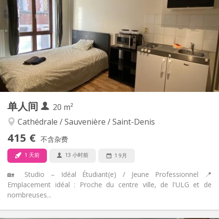
110 €
水电费:
12个月
租期:
有登记条件
住房登记:
布局
独立
浴室:
房间内
厨房:
2
20 m
面积:
2
私人房间:
其他
单人间
20 m²
安静, 社区氛围, 学习氛围, 温馨
氛围:
否
无障碍通道:
Cathédrale / Sauvenière / Saint-Denis
禁烟
吸烟:
415 €
不含杂费
否
宠物:
1 天前
13 小时前
1 9月
🏡 Studio – Idéal Étudiant(e) / Jeune Professionnel 📍
Emplacement idéal : Proche du centre ville, de l'ULG et de
nombreuses...