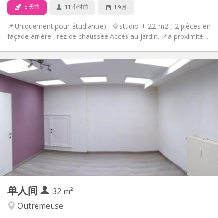
5 天前
11 小时前
1 9月
📌Uniquement pour étudiant(e) , 🔷studio +-22 m2 , 2 pièces en
façade arrière , rez de chaussée Accès au jardin. 📌a proximité ...
实用信息
360 €
租金:
75 €
水电费:
12个月
租期:
否
住房登记:
布局
独立
浴室:
独立（单独房间）
厨房:
2
22 m
面积:
2
私人房间:
其他
单人间
32 m²
安静
氛围:
否
无障碍通道:
Outremeuse
禁烟
吸烟: