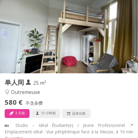
实用信息
415 €
租金:
170 €
水电费:
12个月
租期:
可登记
住房登记:
布局
独立
浴室:
房间内
厨房:
2
20 m
面积:
2
私人房间:
其他
单人间
25 m²
学习氛围, 安静
氛围:
否
无障碍通道:
Outremeuse
禁烟
吸烟:
580 €
不含杂费
否
宠物:
3 天前
13 小时前
还未出租
🏡 Studio – Idéal Étudiant(e) / Jeune Professionnel 📍
Emplacement idéal : Vue périphérique face à la Meuse, à 10 min