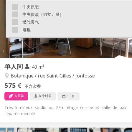
150 €
水电费:
中央供暖
12个月
租期:
中央供暖（独立计量）
否
住房登记:
燃气暖气
布局
电暖
独立
浴室:
共用
厨房:
2
25 m
面积:
2
私人房间:
其他
单人间
40 m²
温馨, 学习氛围, 安静
氛围:
否
无障碍通道:
Botanique / rue Saint-Gilles / Jonfosse
禁烟
吸烟:
575 €
不含杂费
否
宠物:
6 天前
8 小时前
1 9月
Très lumineux studio au 2ém étage cuisine et salle de bain
séparée meublé
实用信息