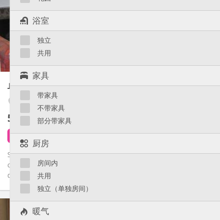
否
住房登记:
布局
浴室
独立
浴室:
独立
房间内
厨房:
2
30 m
面积:
共用
2
私人房间:
家具
其他
单人间
25 m²
学习氛围, 温馨, 安静
氛围:
带家具
否
无障碍通道:
Botanique / rue Saint-Gilles / Jonfosse
不带家具
禁烟
吸烟:
525 €
不含杂费
否
宠物:
部分带家具
6 天前
8 小时前
1 9月
厨房
Studio pour étudiant avec salle de bain privative et cuisine
房间内
commune pour 2 CO-LOCATAIRES Idéalement situé dans la rue
des...
共用
独立（单独房间）
实用信息
暖气
525 €
租金: