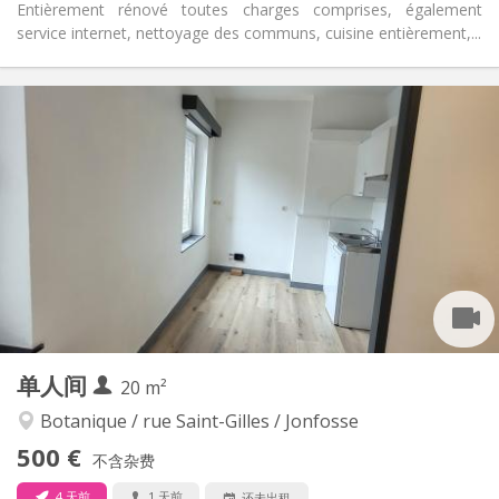
Entièrement rénové toutes charges comprises, également
service internet, nettoyage des communs, cuisine entièrement,...
实用信息
450 €
租金:
110 €
水电费:
12个月
租期:
有登记条件
住房登记:
布局
独立
浴室:
独立（单独房间）
厨房:
2
29 m
面积:
3
私人房间:
其他
单人间
20 m²
学习氛围, 温馨, 安静
氛围:
否
无障碍通道:
Botanique / rue Saint-Gilles / Jonfosse
禁烟
吸烟:
500 €
不含杂费
否
宠物:
4 天前
1 天前
还未出租