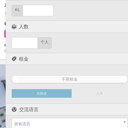
其他
单人间
40 m²
学习氛围, 安静
氛围:
KL
否
无障碍通道:
Outremeuse
禁烟
吸烟:
650 €
不含杂费
否
宠物:
人数
4 天前
6 小时前
还未出租
个人
🏡 Studio 40m², 23ème étage – Idéal Étudiant(e) / Jeune
Professionnel 📍 Emplacement idéal : Quai de l’Ourthe 44, 4000...
租金
实用信息
650 € (1 个人)
租金:
不限租金
100 € (1 个人)
水电费:
12个月
租期:
可登记
住房登记:
总租金
人均
布局
交流语言
独立
浴室:
独立（单独房间）
厨房:
2
40 m
面积:
所有语言
4
私人房间: