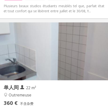
Plusieurs beaux studios étudiants meublés tel que, parfait état
et tout confort qui se libèrent entre juillet et le 30/08, !!...
实用信息
570 €
租金:
165 €
水电费:
12个月
租期:
否
住房登记:
布局
独立
浴室:
独立（单独房间）
厨房:
2
35 m
面积:
3
私人房间:
其他
单人间
22 m²
温馨, 安静, 学习氛围
氛围:
否
无障碍通道:
Outremeuse
禁烟
吸烟:
360 €
不含杂费
否
宠物: