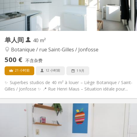
独立
浴室:
房间内
厨房:
2
30 m
面积:
2
私人房间:
其他
单人间
40 m²
安静
氛围:
否
无障碍通道:
Botanique / rue Saint-Gilles / Jonfosse
禁烟
吸烟:
500 €
不含杂费
可登记
宠物:
21 小时前
12 小时前
1 9月
✨ Superbes studios de 40 m² à louer – Liège Botanique / Saint-
Gilles / Jonfosse ✨ 📍 Rue Henri Maus – Situation idéale pour...
实用信息
500 €
租金:
160 €
水电费:
12个月
租期:
否
住房登记: