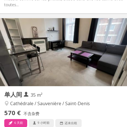
toutes...
实用信息
575 €
租金:
80 €
水电费:
10个月
租期:
否
住房登记:
布局
独立
浴室:
独立（单独房间）
厨房:
2
50 m
面积:
4
私人房间:
其他
单人间
35 m²
学习氛围
氛围:
是
无障碍通道:
Cathédrale / Sauvenière / Saint-Denis
禁烟
吸烟:
570 €
不含杂费
否
宠物:
6 天前
9 小时前
还未出租