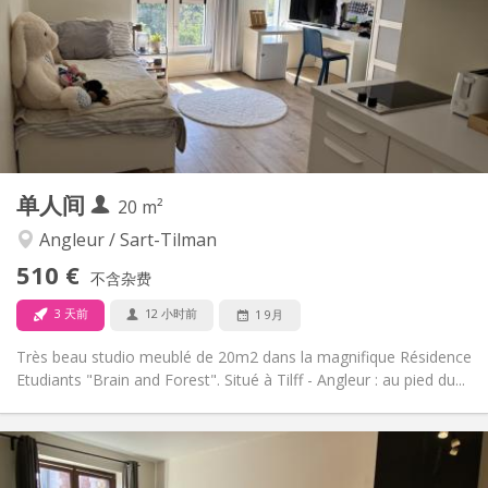
否
住房登记:
布局
独立
浴室:
独立（单独房间）
厨房:
2
35 m
面积:
3
私人房间:
其他
单人间
20 m²
学习氛围
氛围:
否
无障碍通道:
Angleur / Sart-Tilman
禁烟
吸烟:
510 €
不含杂费
否
宠物:
3 天前
12 小时前
1 9月
Très beau studio meublé de 20m2 dans la magnifique Résidence
Etudiants "Brain and Forest". Situé à Tilff - Angleur : au pied du...
实用信息
510 €
租金: