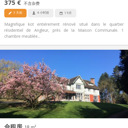
375 €
不含杂费
否
宠物:
3 天前
4 小时前
1 9月
Magnifique kot entièrement rénové situé dans le quartier
résidentiel de Angleur, près de la Maison Communale. 1
chambre meublée...
实用信息
375 €
租金:
0 €
水电费:
12个月
租期:
否
住房登记:
布局
共用
浴室:
共用
厨房:
2
16 m
面积:
1
私人房间:
其他
合租房
18 m²