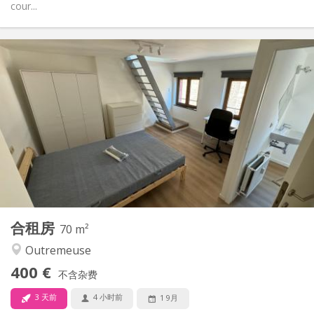
cour...
实用信息
350 €
租金:
100 €
水电费:
12个月
租期:
否
住房登记:
布局
共用
浴室:
共用
厨房:
2
110 m
面积:
1
私人房间:
其他
合租房
70 m²
社区氛围, 安静, 学习氛围, 温馨
氛围:
Outremeuse
否
无障碍通道:
禁烟
吸烟:
400 €
不含杂费
否
宠物:
3 天前
4 小时前
1 9月