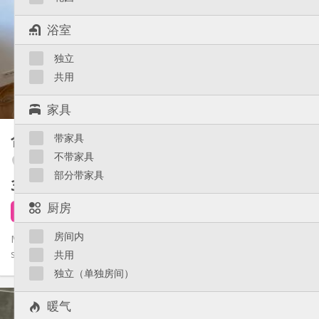
12个月
租期:
否
住房登记:
浴室
布局
独立
独立
浴室:
共用
厨房:
共用
2
20 m
面积:
1
私人房间:
家具
其他
合租房
带家具
25 m²
安静, 学习氛围
氛围:
不带家具
Botanique / rue Saint-Gilles / Jonfosse
否
无障碍通道:
部分带家具
禁烟
吸烟:
360 €
不含杂费
否
宠物:
厨房
5 天前
3 小时前
1 9月
房间内
Magnifique kot (meublé ou non meublé) complètement rénové,
situation calme, sanitaire individuel, cuisine commune pour 2...
共用
独立（单独房间）
实用信息
暖气
360 €
租金: