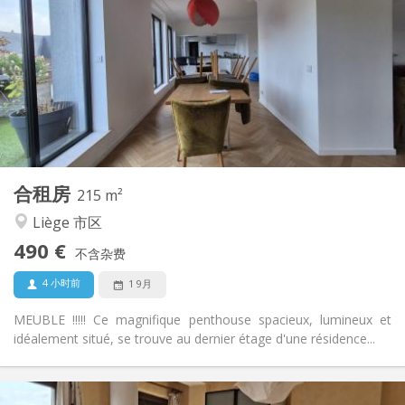
85 €
水电费:
12个月
租期:
否
住房登记:
布局
独立
浴室:
共用
厨房:
2
16 m
面积:
1
私人房间:
其他
合租房
215 m²
温馨, 学习氛围
氛围:
Liège 市区
否
无障碍通道:
禁烟
吸烟:
490 €
不含杂费
否
宠物:
4 小时前
1 9月
MEUBLE !!!!! Ce magnifique penthouse spacieux, lumineux et
idéalement situé, se trouve au dernier étage d'une résidence...
实用信息