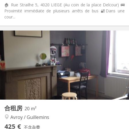
🏠 Rue Strailhe 5, 4020 LIEGE (Au coin de la place Delcour) 🚌
Proximité immédiate de plusieurs arrêts de bus 🔐Dans une
cour...
实用信息
400 €
租金:
100 €
水电费:
12个月
租期:
否
住房登记:
布局
独立
浴室:
共用
厨房:
2
70 m
面积:
2
私人房间:
其他
合租房
20 m²
学习氛围, 温馨, 安静, 社区氛围
氛围:
Avroy / Guillemins
否
无障碍通道:
禁烟
吸烟:
425 €
不含杂费
否
宠物: