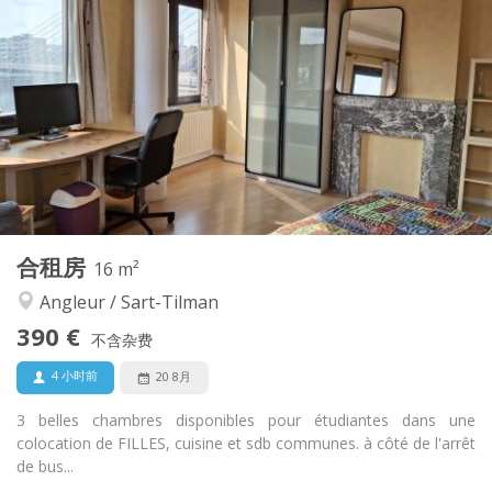
490 €
租金:
100 €
水电费:
12个月
租期:
有登记条件
住房登记:
布局
共用
浴室:
共用
厨房:
2
215 m
面积:
1
私人房间:
其他
合租房
16 m²
温馨, 学习氛围
氛围:
Angleur / Sart-Tilman
否
无障碍通道:
禁烟
吸烟:
390 €
不含杂费
否
宠物:
4 小时前
20 8月
3 belles chambres disponibles pour étudiantes dans une
colocation de FILLES, cuisine et sdb communes. à côté de l'arrêt
de bus...