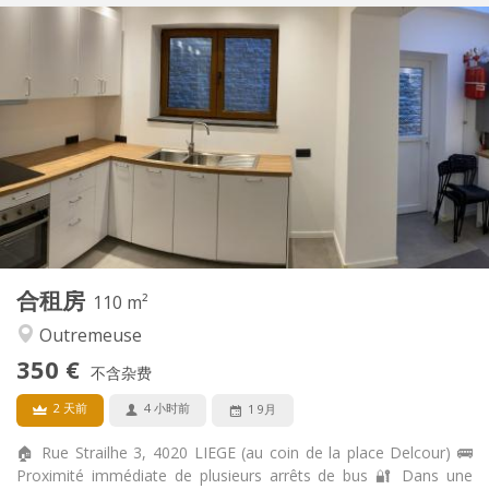
实用信息
350 €
租金:
100 €
水电费:
12个月
租期:
否
住房登记:
布局
独立
浴室:
共用
厨房:
2
200 m
面积:
4
私人房间:
其他
合租房
110 m²
安静, 学习氛围
氛围:
Outremeuse
否
无障碍通道:
禁烟
吸烟:
350 €
不含杂费
否
宠物:
2 天前
4 小时前
1 9月
🏠 Rue Strailhe 3, 4020 LIEGE (au coin de la place Delcour) 🚌
Proximité immédiate de plusieurs arrêts de bus 🔐 Dans une