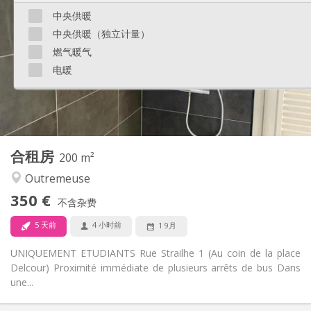
100 €
水电费:
中央供暖
12个月
租期:
中央供暖（独立计量）
否
住房登记:
燃气暖气
布局
电暖
共用
浴室:
共用
厨房:
2
25 m
面积:
1
私人房间:
其他
合租房
200 m²
学习氛围, 温馨, 安静, 社区氛围
氛围:
Outremeuse
否
无障碍通道:
禁烟
吸烟:
350 €
不含杂费
否
宠物:
5 天前
4 小时前
1 9月
UNIQUEMENT ETUDIANTS Rue Strailhe 1 (Au coin de la place
Delcour) Proximité immédiate de plusieurs arrêts de bus Dans
une...