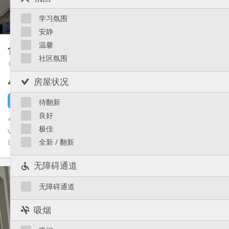
共用
厨房:
Saint-Léonard
2
16 m
面积:
Sainte-Walburge
学习氛围
1
私人房间:
Liège 市区
安静
其他
温馨
合租房
220 m²
安静, 学习氛围, 社区氛围
氛围:
社区氛围
Liège 市区
否
无障碍通道:
可吸烟
吸烟:
420 €
房屋状况
不含杂费
否
宠物:
3 小时前
还未出租
待翻新
良好
*Chambre dans une colocation disponible à Angleur, Rue
极佳
Vaudrée* : 🛏️ 1 chambre étudiante disponible *Rue Vaudrée* à
Liège à...
全新 / 翻新
无障碍通道
实用信息
420 €
租金:
无障碍通道
80 €
水电费:
12个月
租期:
吸烟
否
住房登记: