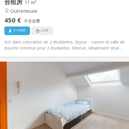
合租房
11 m²
安静, 学习氛围, 温馨
氛围:
Outremeuse
否
无障碍通道:
禁烟
吸烟:
450 €
不含杂费
否
宠物:
4 小时前
2 9月
Kot dans colocation de 2 étudiantes. Séjour - cuisine et salle de
douche commun pour 2 étudiantes. Rénové, idéalement situé...
实用信息
450 €
租金:
95 €
水电费:
12个月
租期:
否
住房登记:
布局
共用
浴室:
共用
厨房:
2
11 m
面积:
1
私人房间: