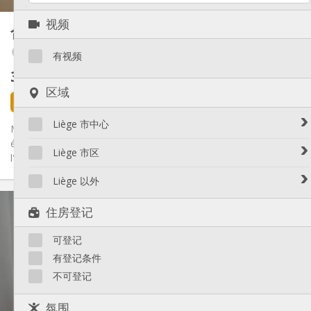
其他
视频
合租房
16 m²
温馨
氛围:
Cathédrale / Sauvenière / Saint-Denis
否
无障碍通道:
有视频
禁烟
吸烟:
360 €
不含杂费
否
宠物:
区域
3 天前
3 小时前
15 8月
Liège 市中心
Maison au calme en arrière-bâtiment. Uniquement destinée aux
étudiant(e)s âgé(e)s de 24 ans maximum (une attestation de
Avroy / Guillemins
Liège 市区
l'école...
Botanique / rue Saint-Gilles / Jonfosse
Amercoeur / Bressoux
Liège 以外
Cathédrale / Sauvenière / Saint-Denis
Angleur / Sart-Tilman
实用信息
Féronstrée / Pierreuse
Liège 以外
住房登记
Fragnée / Val Benoît
360 €
租金:
Fétinne / Longdoz / Vennes
50 €
水电费:
可登记
11个月
租期:
Grivegnée
可登记
住房登记:
有登记条件
Laveu / Cointe
不可登记
Outremeuse
布局
Saint-Laurent / Sainte-Marguerite
共用
浴室:
氛围