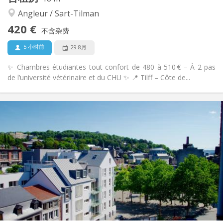
学习氛围, 安静
氛围:
Angleur / Sart-Tilman
否
无障碍通道:
禁烟
吸烟:
420 €
不含杂费
否
宠物:
5 小时前
29 8月
✨ Chambres étudiantes tout confort de 480 à 510 € – À 2 pas
de l’université vétérinaire et du CHU ✨ 📍 Tilff – Côte de...
实用信息
420 €
租金:
100 €
水电费:
12个月
租期:
有登记条件
住房登记:
布局
独立
浴室:
共用
厨房:
2
18 m
面积:
2
私人房间: