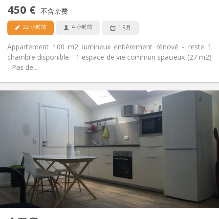
禁烟
吸烟:
450 €
不含杂费
否
宠物:
22 小时前
4 小时前
1 9月
Appartement 100 m2 lumineux entièrement rénové - reste 1
chambre disponible - 1 espace de vie commun spacieux (27 m2)
- Pas de...
实用信息
450 €
租金:
100 €
水电费:
12个月
租期:
否
住房登记:
布局
独立
浴室:
房间内
厨房:
2
100 m
面积:
2
私人房间:
其他