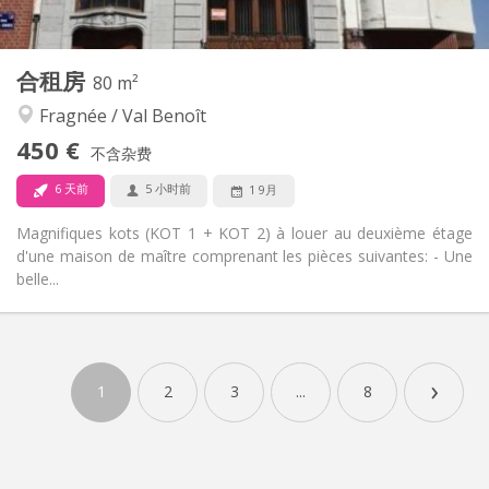
20 m
面积:
2
私人房间:
其他
合租房
80 m²
学习氛围, 社区氛围, 安静, 温馨
氛围:
Fragnée / Val Benoît
否
无障碍通道:
禁烟
吸烟:
450 €
不含杂费
否
宠物:
6 天前
5 小时前
1 9月
Magnifiques kots (KOT 1 + KOT 2) à louer au deuxième étage
d'une maison de maître comprenant les pièces suivantes: - Une
belle...
实用信息
450 €
租金:
›
0 €
水电费:
1
2
3
...
8
12个月
租期:
否
住房登记:
布局