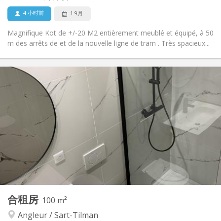
4 小时前
1 9月
Magnifique Kot de +/-20 M2 entièrement meublé et équipé, à 50
m des arrêts de et de la nouvelle ligne de tram . Très spacieux...
实用信息
425 €
租金:
75 €
水电费:
12个月, 暑假
租期:
否
住房登记:
布局
共用
浴室:
共用
厨房:
2
20 m
面积:
1
私人房间:
其他
合租房
100 m²
安静, 社区氛围, 学习氛围, 温馨
氛围:
Angleur / Sart-Tilman
否
无障碍通道: