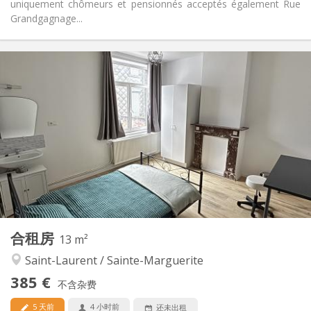
uniquement chômeurs et pensionnés acceptés également Rue
Grandgagnage...
实用信息
420 €
租金:
80 €
水电费:
12个月, 11个月, 10个月, 5-6个月
租期:
可登记
住房登记:
布局
独立
浴室:
共用
厨房:
2
14 m
面积:
1
私人房间:
其他
合租房
13 m²
学习氛围, 温馨, 安静, 社区氛围
氛围:
Saint-Laurent / Sainte-Marguerite
否
无障碍通道:
禁烟
吸烟:
385 €
不含杂费
否
宠物:
5 天前
4 小时前
还未出租