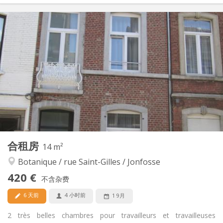
实用信息
390 €
租金:
100 €
水电费:
12个月, 10个月, 5-6个月
租期:
否
住房登记:
布局
共用
浴室:
共用
厨房:
2
16 m
面积:
1
私人房间:
其他
合租房
14 m²
安静, 学习氛围
氛围:
Botanique / rue Saint-Gilles / Jonfosse
否
无障碍通道:
禁烟
吸烟:
420 €
不含杂费
否
宠物:
6 天前
4 小时前
1 9月
2 très belles chambres pour travailleurs et travailleuses