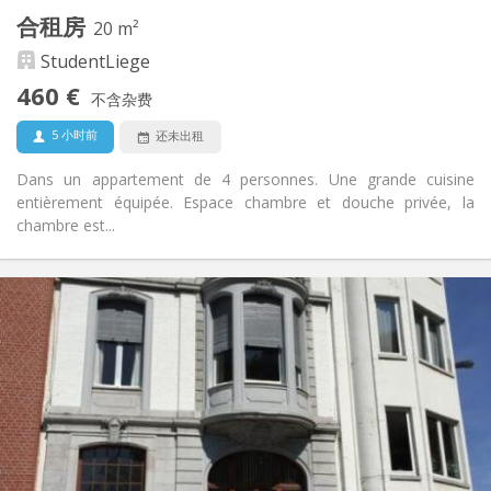
其他
合租房
20 m²
社区氛围, 学习氛围, 温馨, 安静
氛围:
StudentLiege
否
无障碍通道:
禁烟
吸烟:
460 €
不含杂费
可登记
宠物:
5 小时前
还未出租
Dans un appartement de 4 personnes. Une grande cuisine
entièrement équipée. Espace chambre et douche privée, la
chambre est...
实用信息
460 €
租金:
80 €
水电费:
12个月, 5-6个月
租期:
有登记条件
住房登记:
布局
独立
浴室:
共用
厨房:
2