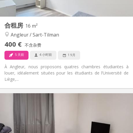
2
20 m
面积:
2
私人房间:
其他
合租房
16 m²
温馨, 学习氛围, 安静, 社区氛围
氛围:
Angleur / Sart-Tilman
否
无障碍通道:
禁烟
吸烟:
400 €
不含杂费
否
宠物:
5 天前
4 小时前
1 9月
À Angleur, nous proposons quatres chambres étudiantes à
louer, idéalement situées pour les étudiants de l’Université de
Liège,...
实用信息
400 €
租金:
100 €
水电费:
12个月
租期:
有登记条件
住房登记:
布局