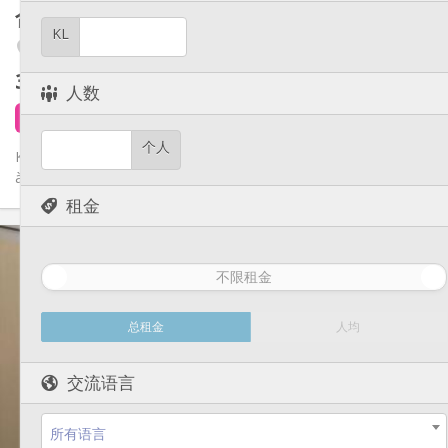
其他
合租房
60 m²
社区氛围, 安静, 学习氛围, 温馨
氛围:
KL
Fétinne / Longdoz / Vennes
否
无障碍通道:
禁烟
吸烟:
375 €
不含杂费
否
宠物:
人数
5 天前
2 小时前
还未出租
个人
Kot cool à Liège ! 3 chambres, salon chill, cuisine équipée, salle
à manger, et salle de bain commune. À deux pas du centre-ville...
租金
实用信息
375 €
租金:
不限租金
75 €
水电费:
12个月
租期:
否
住房登记:
总租金
人均
布局
交流语言
共用
浴室:
共用
厨房:
2
60 m
面积:
所有语言
1
私人房间: