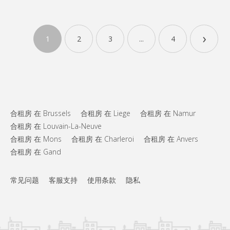
KL 15664
KOTS ETUDIANTS impeccables – Confort & situation idéale ! 🌟
›
1
2
3
...
4
Des kots spacieux, lumineux et confortables. Profitez de
logements étudiants en excellent état, idéals pour étudier dans
un cadre calme et confortable. 📍 Localisation parfaite. 🚌 À
seulement 5 minutes en bus du...
合租房 在 Brussels
合租房 在 Liege
合租房 在 Namur
合租房 在 Louvain-La-Neuve
合租房 在 Mons
合租房 在 Charleroi
合租房 在 Anvers
合租房 在 Gand
常见问题
客服支持
使用条款
隐私