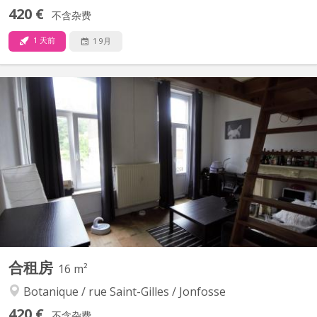
420 €
不含杂费
1 天前
1 9月
KL 4773
Grand kot. SDB et cuisine individuelles. Le quartier est verdoyant
et très agréable. Près de toutes les commodités. Internet et TV
compris dans le loyer TEL:
合租房
16 m²
Botanique / rue Saint-Gilles / Jonfosse
420 €
不含杂费