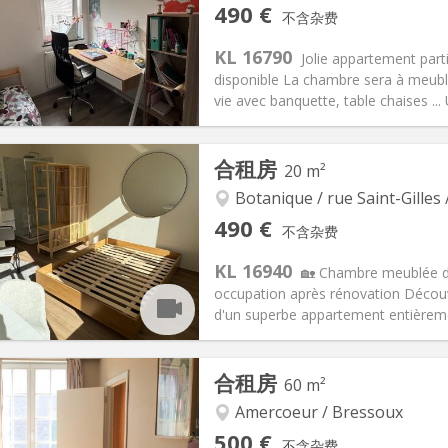
490 €
不含杂费
信息
布局
KL 16790
Jolie appartement par
disponible La chambre sera à meubl
vie avec banquette, table chaises ...
记:
否
私人房间:
3
合租房
20 m²
2个月
面积:
60 m
2
80 €
厨房:
共用
Botanique / rue Saint-Gilles 
90 €
浴室:
共用
490 €
不含杂费
信息
布局
KL 16940
🏡 Chambre meublée de
occupation après rénovation Décou
d'un superbe appartement entièremen
记:
否
私人房间:
1
合租房
60 m²
2个月
面积:
20 m
2
90 €
厨房:
共用
Amercoeur / Bressoux
90 €
浴室:
独立
500 €
不含杂费