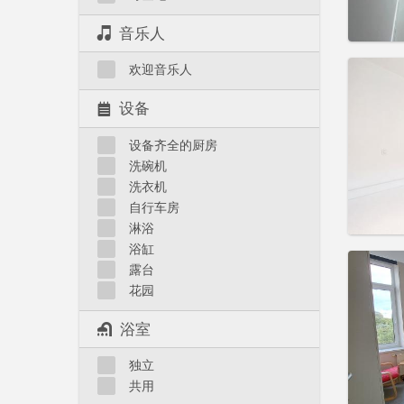
音乐人
住房登
欢迎音乐人
3-4个
租期:
1
设备
水电费:
租金:
5
设备齐全的厨房
洗碗机
实用
洗衣机
自行车房
淋浴
浴缸
住房登
露台
租期:
1
花园
水电费:
租金:
5
浴室
实用
独立
共用