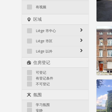
有视频
区域
住房登
Liège 市中心
租期:
1
水电费:
Avroy / Guillemins
Liège 市区
租金:
5
Botanique / rue Saint-Gilles /
Amercoeur / Bressoux
Jonfosse
Liège 以外
实用
Angleur / Sart-Tilman
Cathédrale / Sauvenière /
Liège 以外
住房登记
Saint-Denis
Fragnée / Val Benoît
Féronstrée / Pierreuse
Fétinne / Longdoz / Vennes
可登记
Grivegnée
有登记条件
Laveu / Cointe
住房登
不可登记
租期:
1
Outremeuse
水电费:
Saint-Laurent / Sainte-
氛围
租金:
5
Marguerite
Saint-Léonard
学习氛围
实用
安静
Sainte-Walburge