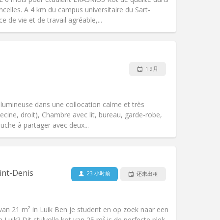
celles. A 4 km du campus universitaire du Sart-
 de vie et de travail agréable,...
宠物:
否
吸烟:
禁烟
无障碍通道:
否
1 9月
氛围:
温馨, 安静, 学习氛围
其他
lumineuse dans une collocation calme et très
decine, droit), Chambre avec lit, bureau, garde-robe,
uche à partager avec deux...
宠物:
否
吸烟:
可吸烟
无障碍通道:
否
int-Denis
23 小时前
还未出租
氛围:
学习氛围, 社区氛围, 安静, 温馨
其他
ot van 21 m² in Luik Ben je student en op zoek naar een
an Luik? Dit stijlvolle kot van 25 m² is de perfecte plek