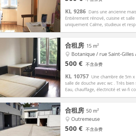
信息
布局
KL 9286
Dans une ancienne maiso
Entièrement rénové, cuisine et salle
uniquement Calme, studieux et resp
记:
否
私人房间:
3
合租房
15 m²
2个月
面积:
60 m
2
50 €
厨房:
独立（单独房间）
Botanique / rue Saint-Gilles 
00 €
浴室:
独立
500 €
不含杂费
信息
布局
KL 10757
Une chambre de 5m x 3m
salle de douche avec wc . Très bien 
Eau, chauffage, électricité et wi-fi c
记:
可登记
私人房间:
1
合租房
50 m²
2个月, 5-6个月, 3-4个月
面积:
15 m
2
50 €
厨房:
共用
Outremeuse
00 €
浴室:
共用
500 €
不含杂费
信息
布局