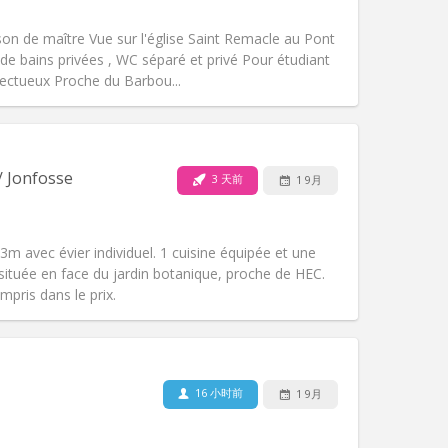
其他
n de maître Vue sur l'église Saint Remacle au Pont
 de bains privées , WC séparé et privé Pour étudiant
ectueux Proche du Barbou...
宠物:
否
吸烟:
禁烟
无障碍通道:
否
/ Jonfosse
3 天前
1 9月
氛围:
温馨, 安静, 学习氛围
其他
 avec évier individuel. 1 cuisine équipée et une
située en face du jardin botanique, proche de HEC.
ompris dans le prix.
宠物:
可登记
吸烟:
禁烟
无障碍通道:
否
16 小时前
1 9月
氛围:
安静
其他