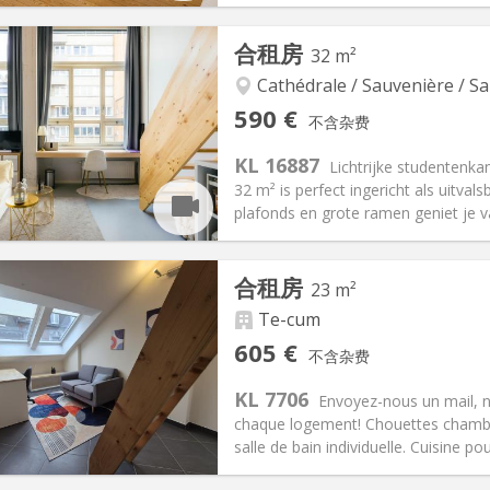
记:
否
私人房间:
2
合租房
32 m²
2个月, 5-6个月
面积:
25 m
2
250 €
厨房:
房间内
Cathédrale / Sauvenière / Sa
90 €
浴室:
独立
590 €
不含杂费
信息
布局
KL 16887
Lichtrijke studentenk
32 m² is perfect ingericht als uitva
plafonds en grote ramen geniet je va
记:
可登记
合租房
23 m²
月
私人房间:
2
2个月, 11个月, 10个月, 5-6个月,
面积:
32 m
Te-cum
2
205 €
厨房:
共用
605 €
不含杂费
90 €
浴室:
独立
KL 7706
信息
布局
Envoyez-nous un mail, 
chaque logement! Chouettes chamb
salle de bain individuelle. Cuisine po