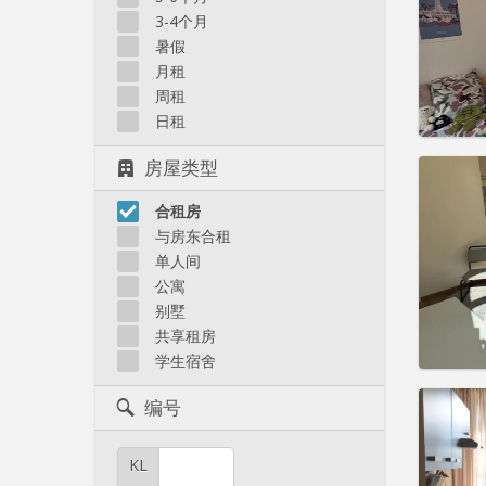
3-4个月
实用
暑假
月租
周租
日租
房屋类型
住房登
租期:
1
水电费:
合租房
租金:
4
与房东合租
单人间
实用
公寓
别墅
共享租房
学生宿舍
住房登
编号
租期:
1
水电费:
租金:
4
KL