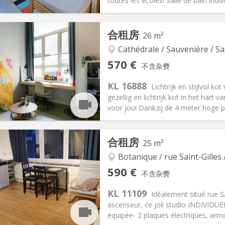
toutes les écoles! Salle de bain indivi
记:
有登记条件
私人房间:
1
合租房
26 m²
-4个月
面积:
12 m
2
55 €
厨房:
共用
Cathédrale / Sauvenière / Sa
50 €
浴室:
独立
570 €
不含杂费
信息
布局
KL 16888
Lichtrijk en stijlvol k
gezellig en lichtrijk kot in het hart v
voor jou! Dankzij de 4 meter hoge pl
记:
可登记
合租房
25 m²
月
私人房间:
2
2个月, 11个月, 10个月, 5-6个月,
面积:
26 m
Botanique / rue Saint-Gilles 
2
190 €
厨房:
共用
590 €
不含杂费
70 €
浴室:
独立
KL 11109
信息
布局
Idéalement situé rue S
ascenseur, ce joli studio INDIVIDU
équipée- 2 plaques électriques, armoi