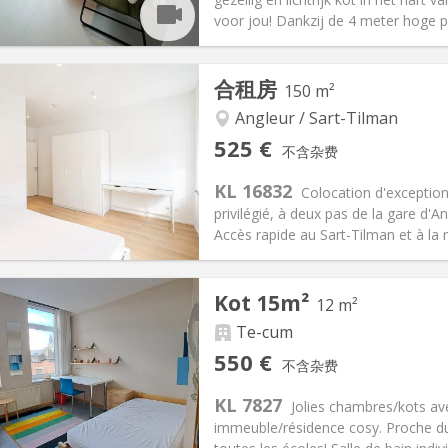
voor jou! Dankzij de 4 meter hoge pl
记:
可登记
合租房
150 m²
月
私人房间:
2
2个月, 11个月, 10个月, 5-6个月,
面积:
21 m
Angleur / Sart-Tilman
2
190 €
厨房:
共用
525 €
不含杂费
10 €
浴室:
独立
KL 16832
信息
布局
Colocation d'exceptio
privilégié, à deux pas de la gare d'A
Accès rapide au Sart-Tilman et à la r
记:
可登记
私人房间:
4
Kot 15m²
12 m²
2个月
面积:
150 m
2
100 €
厨房:
共用
Te-cum
25 €
浴室:
独立
550 €
不含杂费
信息
布局
KL 7827
Jolies chambres/kots av
immeuble/résidence cosy. Proche du 