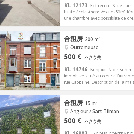
KL 12173
Kot récent. Situé dans 
haute école André Vésale (50m) Kot
une chambre avec possibilité de dress
记:
否
私人房间:
3
合租房
200 m²
2个月
面积:
50 m
2
60 €
厨房:
共用
Outremeuse
00 €
浴室:
独立
500 €
不含杂费
信息
布局
KL 14746
Bonjour, Nous sommes 
immobilier situé au cœur d'Outreme
rue Capitaine. Description de la mai
记:
可登记
私人房间:
7
合租房
15 m²
2个月
面积:
200 m
2
100 €
厨房:
共用
Angleur / Sart-Tilman
00 €
浴室:
共用
500 €
不含杂费
信息
布局
KL 16903
=> POUR CONTRAT DE 6