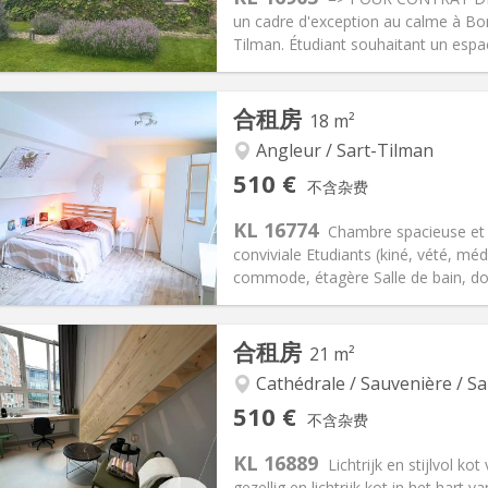
un cadre d'exception au calme à Bon
Tilman. Étudiant souhaitant un espace
记:
有登记条件
私人房间:
2
合租房
18 m²
-6个月
面积:
15 m
2
100 €
厨房:
共用
Angleur / Sart-Tilman
00 €
浴室:
独立
510 €
不含杂费
信息
布局
KL 16774
Chambre spacieuse et 
conviviale Etudiants (kiné, vété, mé
commode, étagère Salle de bain, do
记:
有登记条件
私人房间:
1
合租房
21 m²
2个月, 暑假
面积:
18 m
2
10 €
厨房:
共用
Cathédrale / Sauvenière / Sa
10 €
浴室:
共用
510 €
不含杂费
信息
布局
KL 16889
Lichtrijk en stijlvol k
gezellig en lichtrijk kot in het hart v