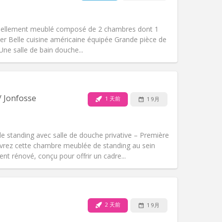
其他
tiellement meublé composé de 2 chambres dont 1
er Belle cuisine américaine équipée Grande pièce de
 Une salle de bain douche...
宠物:
否
吸烟:
禁烟
无障碍通道:
否
/ Jonfosse
1 天前
1 9月
氛围:
安静, 温馨, 学习氛围
其他
 standing avec salle de douche privative – Première
vrez cette chambre meublée de standing au sein
t rénové, conçu pour offrir un cadre...
宠物:
否
吸烟:
禁烟
无障碍通道:
否
2 天前
1 9月
氛围:
安静, 学习氛围