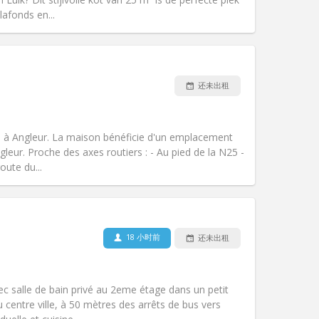
afonds en...
宠物:
否
吸烟:
禁烟
还未出租
无障碍通道:
否
氛围:
社区氛围, 安静, 温馨, 学习氛围
其他
n à Angleur. La maison bénéficie d'un emplacement
ngleur. Proche des axes routiers : - Au pied de la N25 -
oute du...
宠物:
可登记
吸烟:
禁烟
无障碍通道:
否
18 小时前
还未出租
氛围:
学习氛围, 温馨, 安静, 社区氛围
其他
ec salle de bain privé au 2eme étage dans un petit
centre ville, à 50 mètres des arrêts de bus vers