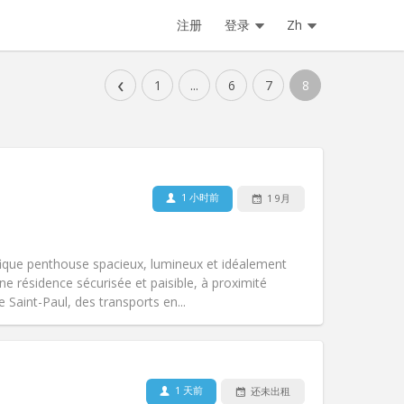
注册
登录
Zh
‹
1
...
6
7
8
1 小时前
1 9月
fique penthouse spacieux, lumineux et idéalement
ne résidence sécurisée et paisible, à proximité
e Saint-Paul, des transports en...
宠物:
否
吸烟:
禁烟
无障碍通道:
否
1 天前
还未出租
氛围:
温馨, 学习氛围