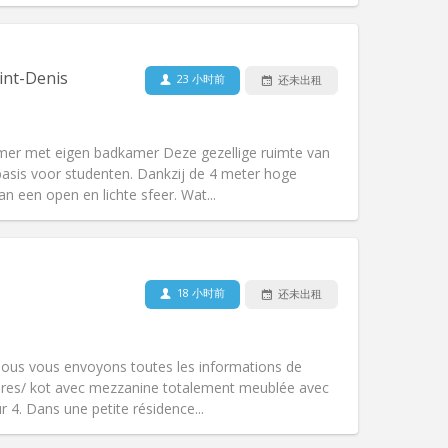
宠物:
否
吸烟:
禁烟
无障碍通道:
否
int-Denis
23 小时前
还未出租
氛围:
安静, 学习氛围
其他
amer met eigen badkamer Deze gezellige ruimte van
lsbasis voor studenten. Dankzij de 4 meter hoge
n een open en lichte sfeer. Wat...
宠物:
否
吸烟:
禁烟
18 小时前
还未出租
无障碍通道:
是
氛围:
社区氛围, 安静, 温馨, 学习氛围
其他
nous vous envoyons toutes les informations de
res/ kot avec mezzanine totalement meublée avec
ur 4. Dans une petite résidence...