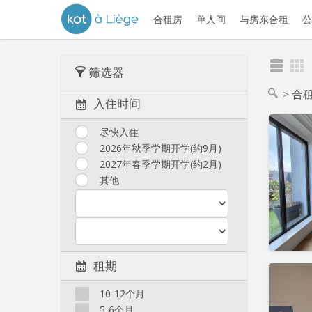
合租房
单人间
与房东合租
公
筛选器
合
入住时间
尽快入住
2026年秋季学期开学(约9月)
2027年春季学期开学(约2月)
其他
租期
住房登
租期:
1
10-12个月
水电费:
5-6个月
租金:
4