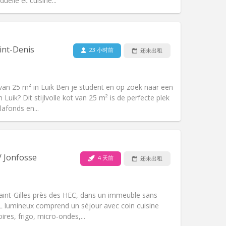
duelle et cuisine...
宠物:
否
吸烟:
禁烟
无障碍通道:
否
int-Denis
23 小时前
还未出租
氛围:
社区氛围, 学习氛围, 温馨, 安静
其他
ot van 25 m² in Luik Ben je student en op zoek naar een
an Luik? Dit stijlvolle kot van 25 m² is de perfecte plek
afonds en...
宠物:
否
吸烟:
禁烟
/ Jonfosse
4 天前
还未出租
无障碍通道:
是
氛围:
安静, 社区氛围, 学习氛围, 温馨
其他
aint-Gilles près des HEC, dans un immeuble sans
EL lumineux comprend un séjour avec coin cuisine
res, frigo, micro-ondes,...