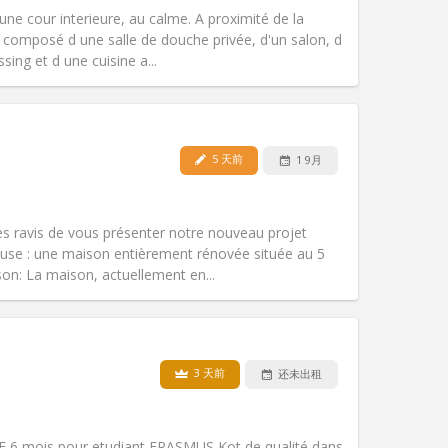
une cour interieure, au calme. A proximité de la
 composé d une salle de douche privée, d'un salon, d
ing et d une cuisine a...
宠物:
否
吸烟:
禁烟
无障碍通道:
否
5 天前
1 9月
氛围:
安静, 学习氛围, 温馨
其他
ravis de vous présenter notre nouveau projet
use : une maison entièrement rénovée située au 5
son: La maison, actuellement en...
宠物:
否
吸烟:
禁烟
无障碍通道:
否
3 天前
还未出租
氛围:
温馨, 社区氛围, 安静, 学习氛围
其他
 mois pour etudiant ERASMUS Kot de qualité dans