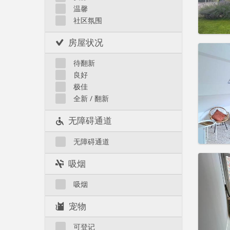
温馨
Liège 市区
社区氛围
房屋状况
住房登
租期:
5
待翻新
水电费:
良好
租金:
5
极佳
实用
全新 / 翻新
无障碍通道
无障碍通道
住房登
吸烟
租期:
1
水电费:
吸烟
租金:
5
宠物
实用
可登记