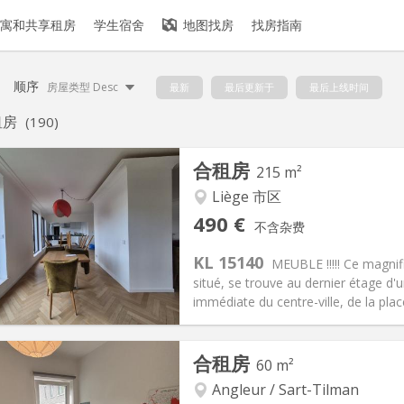
寓和共享租房
学生宿舍
地图找房
找房指南
顺序
房屋类型 Desc
最新
最后更新于
最后上线时间
租房
(190)
合租房
215 m²
Liège 市区
490 €
不含杂费
KL 15140
MEUBLE !!!!! Ce magni
situé, se trouve au dernier étage d'u
immédiate du centre-ville, de la plac
记:
有登记条件
私人房间:
1
合租房
60 m²
2个月
面积:
215 m
2
100 €
厨房:
共用
Angleur / Sart-Tilman
90 €
浴室:
共用