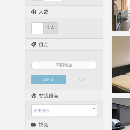
实用
人数
个人
住房登
租金
租期:
1
水电费:
租金:
5
不限租金
实用
总租金
人均
交流语言
住房登
租期:
1
所有语言
水电费:
租金:
5
视频
实用