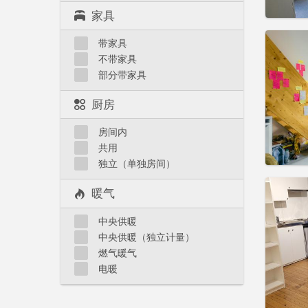
家具
住房登
带家具
租期:
3
不带家具
水电费:
部分带家具
租金:
5
实用
厨房
房间内
共用
独立（单独房间）
住房登
暖气
3-4个
租期:
1
中央供暖
水电费:
中央供暖（独立计量）
租金:
5
燃气暖气
实用
电暖