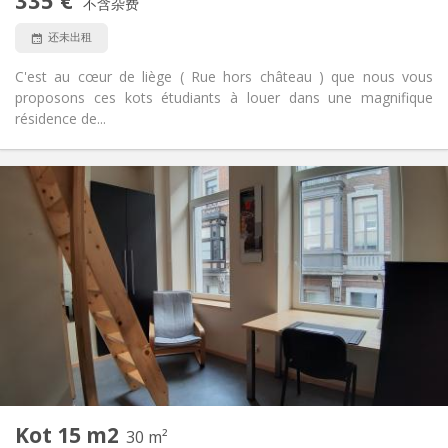
335 €
不含杂费
否
宠物:
还未出租
C'est au cœur de liège ( Rue hors château ) que nous vous
proposons ces kots étudiants à louer dans une magnifique
résidence de...
实用信息
335 €
租金:
240 €
水电费:
12个月
租期:
可登记
住房登记:
布局
独立
浴室:
共用
厨房:
2
18 m
面积:
1
私人房间:
其他
Kot 15 m2
30 m²
安静
氛围: