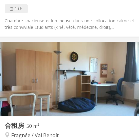
1 9月
Chambre spacieuse et lumineuse dans une collocation calme et
très conviviale Etudiants (kiné, vété, médecine, droit),...
实用信息
510 €
租金:
10 €
水电费:
12个月, 暑假
租期:
有登记条件
住房登记:
布局
共用
浴室:
共用
厨房:
2
18 m
面积:
1
私人房间:
其他
合租房
50 m²
学习氛围, 温馨, 安静, 社区氛围
氛围:
Fragnée / Val Benoît
否
无障碍通道: