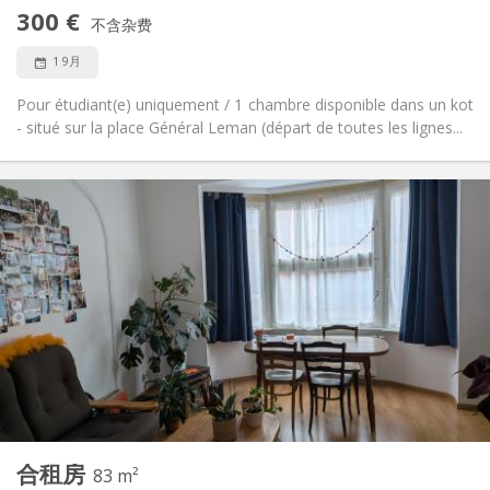
可吸烟
吸烟:
300 €
不含杂费
否
宠物:
1 9月
Pour étudiant(e) uniquement / 1 chambre disponible dans un kot
- situé sur la place Général Leman (départ de toutes les lignes...
实用信息
300 €
租金:
59 €
水电费:
12个月
租期:
否
住房登记:
布局
共用
浴室:
共用
厨房:
2
50 m
面积:
1
私人房间:
其他
合租房
83 m²
学习氛围, 温馨, 安静
氛围: