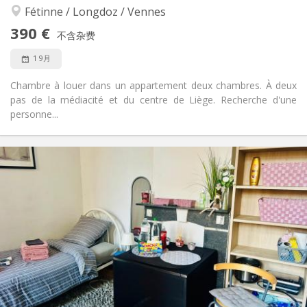
Fétinne / Longdoz / Vennes
否
无障碍通道:
禁烟
吸烟:
390 €
不含杂费
否
宠物:
1 9月
Chambre à louer dans un appartement deux chambres. À deux
pas de la médiacité et du centre de Liège. Recherche d'une
personne...
实用信息
390 €
租金:
85 €
水电费:
12个月
租期:
否
住房登记:
布局
共用
浴室:
共用
厨房:
2
83 m
面积:
1
私人房间: