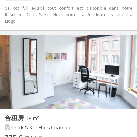
Ce kot full équipé tout confort est disponible dans notre
Résidence Chick & Kot Hocheporte. La Résidence est située à
Liège,...
实用信息
433 €
租金:
230 €
水电费:
12个月
租期:
可登记
住房登记:
布局
独立
浴室:
房间内
厨房:
2
23 m
面积:
2
私人房间:
其他
合租房
18 m²
社区氛围, 学习氛围, 温馨, 安静
氛围:
Chick & Kot Hors Chateau
否
无障碍通道:
禁烟
吸烟: