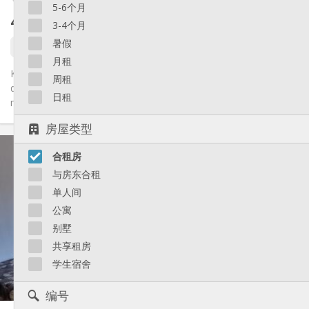
5-6个月
430 €
不含杂费
3-4个月
暑假
1 9月
月租
Kot de 26m², tout confort situé dans le quartier de Fragnée à
周租
quelques mètre de la place Général Leman (Arrêt de bus et
日租
magasins...
房屋类型
实用信息
合租房
430 €
租金:
0 €
水电费:
与房东合租
11个月
租期:
单人间
否
住房登记:
公寓
布局
别墅
共用
浴室:
共享租房
共用
厨房:
学生宿舍
2
26 m
面积:
1
私人房间:
编号