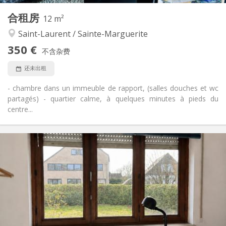
其他
合租房
12 m²
安静, 温馨
氛围:
Saint-Laurent / Sainte-Marguerite
否
无障碍通道:
禁烟
吸烟:
350 €
不含杂费
否
宠物:
还未出租
- chambre dans un immeuble de rapport, (salles douches et wc
partagés) - quartier calme, à quelques minutes à pieds du
centre...
实用信息
350 €
租金:
100 €
水电费:
12个月
租期:
否
住房登记:
布局
共用
浴室:
房间内
厨房: