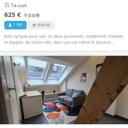
Te-cum
是
无障碍通道:
禁烟
吸烟:
625 €
不含杂费
否
宠物:
1 天前
还未出租
kots sympas pour une ou deux personnes, totalement meublés
et équipés. Au centre ville, dans une rue calme et sécurisé....
实用信息
625 €
租金:
130 €
水电费:
12个月, 5-6个月
租期:
有登记条件
住房登记:
布局
独立
浴室:
独立（单独房间）
厨房:
2
30 m
面积:
2
私人房间: