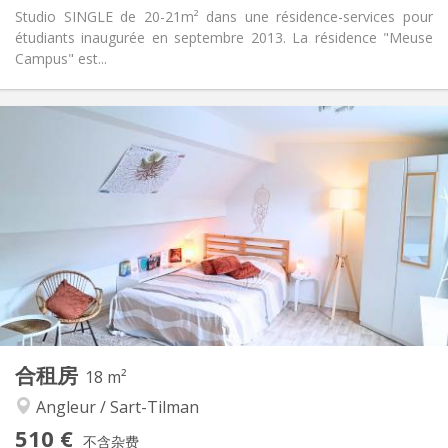
Studio SINGLE de 20-21m² dans une résidence-services pour
étudiants inaugurée en septembre 2013. La résidence "Meuse
Campus" est...
实用信息
421 €
租金:
249 €
水电费:
12个月, 11个月, 10个月, 5-6个月
租期:
有登记条件
住房登记:
布局
独立
浴室:
房间内
厨房:
2
20 m
面积:
2
私人房间:
其他
合租房
18 m²
温馨, 安静, 学习氛围
氛围:
Angleur / Sart-Tilman
是
无障碍通道:
禁烟
吸烟:
510 €
不含杂费
否
宠物: