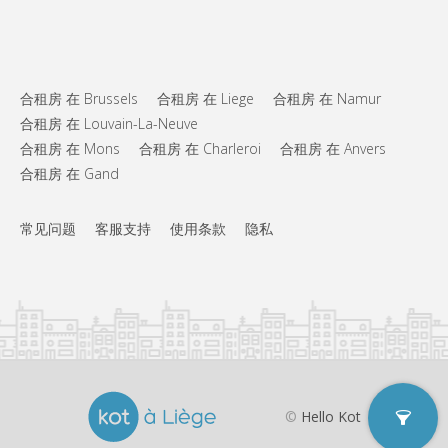
布局
独立
浴室:
共用
厨房:
2
20 m
面积:
合租房 在 Brussels
合租房 在 Liege
合租房 在 Namur
2
私人房间:
合租房 在 Louvain-La-Neuve
合租房 在 Mons
合租房 在 Charleroi
合租房 在 Anvers
其他
合租房 在 Gand
社区氛围, 安静, 温馨, 学习氛围
氛围:
否
无障碍通道:
禁烟
吸烟:
常见问题
客服支持
使用条款
隐私
否
宠物:
©
Hello Kot