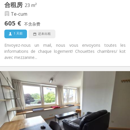
其他
合租房
23 m²
温馨, 学习氛围, 社区氛围, 安静
氛围:
Te-cum
否
无障碍通道:
禁烟
吸烟:
605 €
不含杂费
否
宠物:
1 天前
还未出租
Envoyez-nous un mail, nous vous envoyons toutes les
informations de chaque logement! Chouettes chambres/ kot
avec mezzanine...
实用信息
605 €
租金:
125 €
水电费:
12个月, 11个月, 10个月, 5-6个月, 暑假
租期:
有登记条件
住房登记:
布局
独立
浴室:
共用
厨房:
2
23 m
面积: