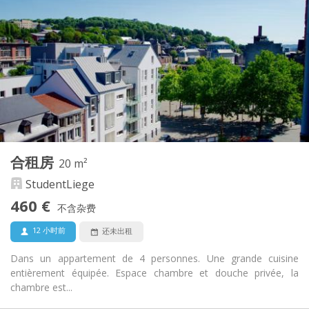
417 €
租金:
105 €
水电费:
12个月, 11个月, 10个月, 5-6个月
租期:
可登记
住房登记:
布局
独立
浴室:
共用
厨房:
2
10 m
面积:
1
私人房间:
其他
合租房
20 m²
温馨, 社区氛围, 安静, 学习氛围
氛围:
StudentLiege
否
无障碍通道:
禁烟
吸烟:
460 €
不含杂费
否
宠物:
12 小时前
还未出租
Dans un appartement de 4 personnes. Une grande cuisine
entièrement équipée. Espace chambre et douche privée, la
chambre est...