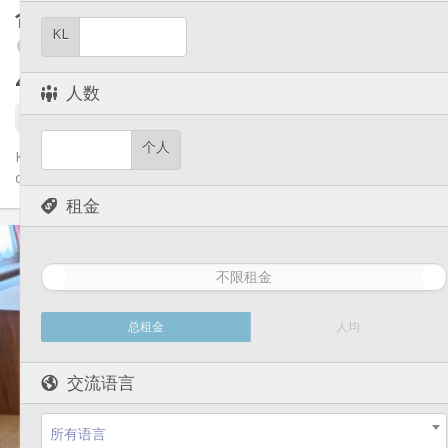
其他
合租房
26 m²
学习氛围
氛围:
KL
Fragnée / Val Benoît
否
无障碍通道:
禁烟
吸烟:
430 €
不含杂费
否
宠物:
人数
1 9月
个人
Kot de 26m², tout confort situé dans le quartier de Fragnée à
quelques mètre de la place Général Leman (Arrêt de bus et...
租金
实用信息
430 €
租金:
不限租金
0 €
水电费:
11个月
租期:
否
住房登记:
总租金
人均
布局
交流语言
共用
浴室:
共用
厨房:
2
26 m
面积:
所有语言
0
私人房间: