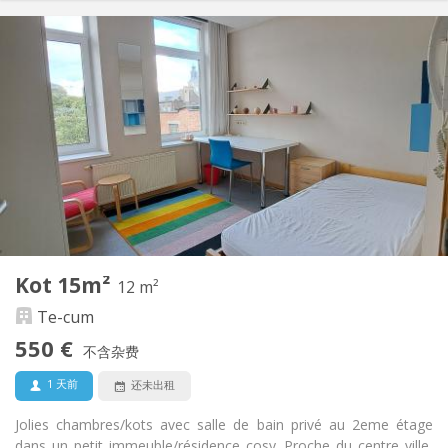
实用信息
460 €
租金:
80 €
水电费:
12个月, 5-6个月
租期:
有登记条件
住房登记:
布局
独立
浴室:
共用
厨房:
2
20 m
面积:
2
私人房间:
其他
Kot 15m²
12 m²
学习氛围, 社区氛围, 安静, 温馨
氛围:
Te-cum
否
无障碍通道:
禁烟
吸烟:
550 €
不含杂费
否
宠物:
1 天前
还未出租
Jolies chambres/kots avec salle de bain privé au 2eme étage
dans un petit immeuble/résidence cosy. Proche du centre ville,