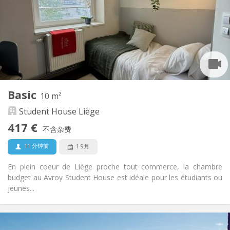
否
住房登记:
布局
共用
浴室:
共用
厨房:
2
20 m
面积:
10
私人房间:
其他
Basic
10 m²
社区氛围
氛围:
Student House Liège
否
无障碍通道:
禁烟
吸烟:
417 €
不含杂费
否
宠物:
11 分钟前
1 9月
En plein coeur de Liège proche tout commerce, la chambre
budget au Avroy Student House est idéale pour les étudiants ou
jeunes...
实用信息