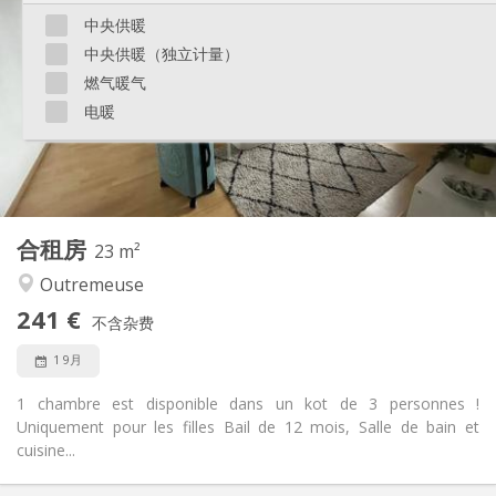
50 €
水电费:
中央供暖
月租
租期:
中央供暖（独立计量）
否
住房登记:
燃气暖气
布局
电暖
共用
浴室:
共用
厨房:
2
15 m
面积:
1
私人房间:
其他
合租房
23 m²
温馨, 安静
氛围:
Outremeuse
否
无障碍通道:
禁烟
吸烟:
241 €
不含杂费
否
宠物:
1 9月
1 chambre est disponible dans un kot de 3 personnes !
Uniquement pour les filles Bail de 12 mois, Salle de bain et
cuisine...