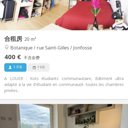
共用
浴室:
共用
厨房:
2
25 m
面积:
1
私人房间:
其他
合租房
20 m²
学习氛围, 社区氛围, 安静, 温馨
氛围:
Botanique / rue Saint-Gilles / Jonfosse
否
无障碍通道:
禁烟
吸烟:
400 €
不含杂费
否
宠物:
3 天前
1 9月
A LOUER : Kots étudiants communautaire, Bâtiment ultra
adapté à la vie d'étudiant en communauté. toutes les chambres
privées...
实用信息
400 €
租金:
100 €
水电费:
12个月
租期: