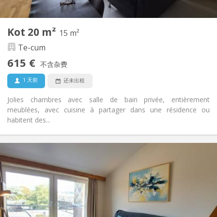
2
私人房间:
其他
Kot 20 m²
15 m²
温馨, 安静, 社区氛围, 学习氛围
氛围:
Te-cum
否
无障碍通道:
禁烟
吸烟:
615 €
不含杂费
否
宠物:
1 天前
还未出租
Jolies chambres avec salle de bain privée, entièrement
meublées, avec cuisine à partager dans une résidence ou
habitent des...
实用信息
615 €
租金:
100 €
水电费:
12个月, 5-6个月, 暑假
租期:
有登记条件
住房登记:
布局