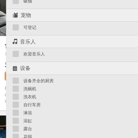
吸烟
布局
共用
浴室:
宠物
共用
厨房:
2
15 m
面积:
可登记
1
私人房间:
其他
音乐人
合租房
18 m²
安静, 学习氛围
氛围:
欢迎音乐人
Angleur / Sart-Tilman
否
无障碍通道:
禁烟
吸烟:
310 €
不含杂费
否
宠物:
设备
6 天前
1 9月
设备齐全的厨房
Envie d' une ambiance studieuse à la liégeoise? Maison très
洗碗机
chouette pour ceux qui aiment le calme mais ne veulent pas se
洗衣机
sentir...
自行车房
淋浴
实用信息
浴缸
310 €
租金:
露台
110 €
水电费:
花园