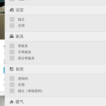
12个月
租期:
可登记
住房登记:
浴室
布局
独立
共用
浴室:
房间内
厨房:
共用
2
18 m
面积:
1
私人房间:
家具
其他
合租房
带家具
15 m²
安静, 温馨, 学习氛围
氛围:
不带家具
Liège 市区
否
无障碍通道:
部分带家具
禁烟
吸烟:
350 €
不含杂费
否
宠物:
厨房
1 天前
还未出租
房间内
Libre QUE pour le mois d'août un kot étudiant pour FILLES dans
une maison près de la gare Saint Lambert (Palais) à Liège. La...
共用
独立（单独房间）
实用信息
暖气
350 €
租金: