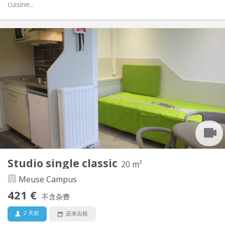
cuisine...
实用信息
490 €
租金:
80 €
水电费:
12个月
租期:
否
住房登记:
布局
共用
浴室:
共用
厨房:
2
60 m
面积:
3
私人房间:
其他
Studio single classic
20 m²
学习氛围, 温馨, 安静
氛围:
Meuse Campus
否
无障碍通道:
禁烟
吸烟:
421 €
不含杂费
否
宠物:
2 天前
还未出租