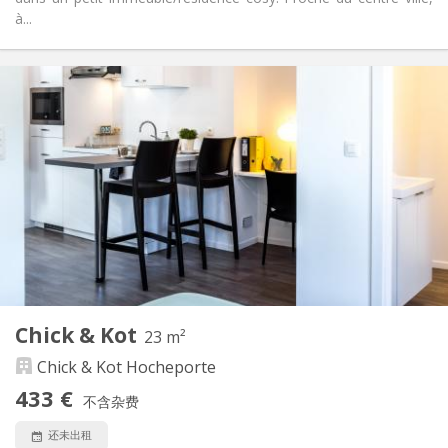
à...
实用信息
550 €
租金:
55 €
水电费:
3-4个月
租期:
有登记条件
住房登记:
布局
独立
浴室:
共用
厨房:
2
12 m
面积:
1
私人房间:
其他
Chick & Kot
23 m²
安静, 温馨, 学习氛围, 社区氛围
氛围:
Chick & Kot Hocheporte
否
无障碍通道:
禁烟
吸烟:
433 €
不含杂费
否
宠物:
还未出租