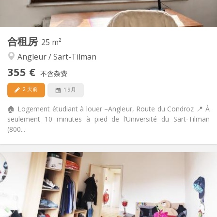
2
12 m
面积:
1
私人房间:
其他
合租房
25 m²
安静
氛围:
Angleur / Sart-Tilman
否
无障碍通道:
禁烟
吸烟:
355 €
不含杂费
否
宠物:
2 天前
1 9月
🏠 Logement étudiant à louer –Angleur, Route du Condroz 📍 À
seulement 10 minutes à pied de l’Université du Sart-Tilman
(800...
实用信息
355 €
租金:
65 €
水电费:
12个月, 10个月
租期:
否
住房登记:
布局