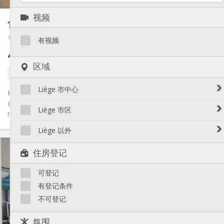
其他
视频
合租房
26 m²
学习氛围, 温馨, 安静
氛围:
Avroy / Guillemins
否
无障碍通道:
有视频
禁烟
吸烟:
430 €
不含杂费
否
宠物:
区域
1 9月
Liège 市中心
Kot de 26m², tout confort situé dans le quartier de Fragnée à
quelques mètre de la place Général Leman (Arrêt de bus et
Avroy / Guillemins
Liège 市区
magasins...
Botanique / rue Saint-Gilles / Jonfosse
Amercoeur / Bressoux
Liège 以外
Cathédrale / Sauvenière / Saint-Denis
Angleur / Sart-Tilman
实用信息
Féronstrée / Pierreuse
Liège 以外
住房登记
Fragnée / Val Benoît
430 €
租金:
Fétinne / Longdoz / Vennes
0 €
水电费:
可登记
11个月
租期:
Grivegnée
否
住房登记:
有登记条件
Laveu / Cointe
不可登记
Outremeuse
布局
Saint-Laurent / Sainte-Marguerite
共用
浴室:
氛围