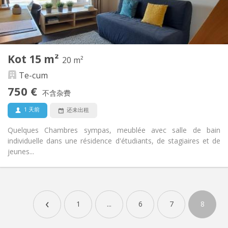
独立
浴室:
共用
厨房:
2
15 m
面积:
2
私人房间:
其他
Kot 15 m²
20 m²
学习氛围, 温馨, 安静, 社区氛围
氛围:
Te-cum
否
无障碍通道:
禁烟
吸烟:
750 €
不含杂费
否
宠物:
1 天前
还未出租
Quelques Chambres sympas, meublée avec salle de bain
individuelle dans une résidence d'étudiants, de stagiaires et de
jeunes...
实用信息
750 €
租金:
‹
0 €
水电费:
1
...
6
7
8
12个月, 10个月, 5-6个月, 暑假
租期:
有登记条件
住房登记: