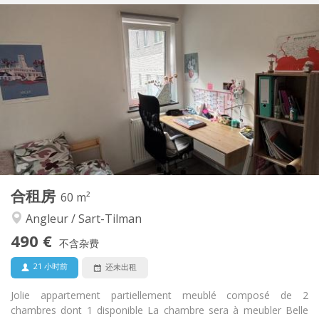
实用信息
241 €
租金:
66 €
水电费:
12个月
租期:
否
住房登记:
布局
共用
浴室:
共用
厨房:
2
23 m
面积:
1
私人房间:
其他
合租房
60 m²
学习氛围, 安静
氛围:
Angleur / Sart-Tilman
否
无障碍通道:
禁烟
吸烟:
490 €
不含杂费
否
宠物:
21 小时前
还未出租
Jolie appartement partiellement meublé composé de 2
chambres dont 1 disponible La chambre sera à meubler Belle