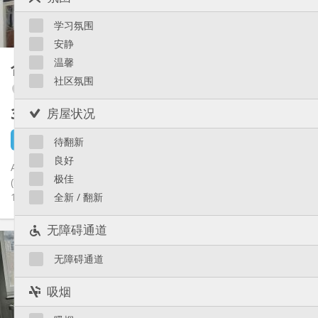
共用
厨房:
Saint-Léonard
2
26 m
面积:
Sainte-Walburge
学习氛围
1
私人房间:
Liège 市区
安静
其他
温馨
合租房
15 m²
安静, 学习氛围
氛围:
社区氛围
Angleur / Sart-Tilman
否
无障碍通道:
禁烟
吸烟:
300 €
房屋状况
不含杂费
否
宠物:
56 分钟前
1 9月
待翻新
良好
Appartement entièrement rénové (2023) pour 2 étudiant. es.
极佳
(loyer : 300 € par étudiant, Wi-Fi inclus + 125€ charges +-) Reste
1...
全新 / 翻新
无障碍通道
实用信息
300 €
租金:
无障碍通道
125 €
水电费:
12个月, 5-6个月
租期:
吸烟
否
住房登记: