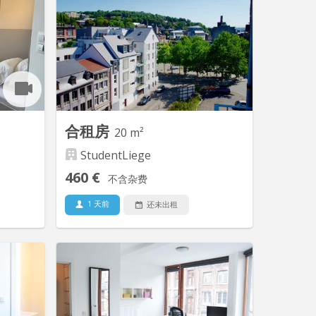
es et wc
Angleur, Route du Condroz 📍 À
quelques
seulement 10 minutes à pied de
 ville. -
l’Université du Sart-Tilman (800 m)
oximité.
Caractéristiques : 🌳 Kot tout compris
r à cette
au rez-de-chaussée d’une maison,
adresse
avec entrée indépendante pour une
totale autonomie. La chambre est
équipée d’un lit, armoire, bureau...
合租房
20 m²
StudentLiege
460 €
不含杂费
1 天前
还未出租
L 9224
KL 9638
che tout
Dans un appartement de 4 personnes.
dget au
Une grande cuisine entièrement
ale pour
équipée. Espace chambre et douche
leurs qui
privée, la chambre est entièrement