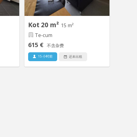
ra et 20
service nettoyage des communs, mise
s, des...
à disposition buanderie). Studio Type...
Kot 20 m²
15 m²
Te-cum
615 €
不含杂费
15 小时前
还未出租
L 7706
KL 7705
ous vous
Jolies chambres avec salle de bain
tions de
privée, entièrement meublées, avec
houettes
cuisine à partager dans une résidence
ezzanine
ou habitent des étudiants. Ideal pour
 de bain
jeunes actifs, stagiaires et étudiants.
 Dans une
Cuisine commune super équipée
tent des
(senseo, bouilloire, friteuse, four etc)
ès proche
ou chacun à ses espaces, (2...
s, rue...