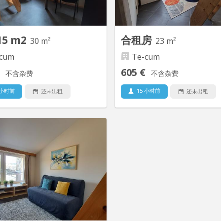
ut est bien équipé, chacun à ses
centre Ville (Helmo, ULiège opé
espaces. Triple vitrage,...
août, HEC…), de la gare des bu
15 m2
合租房
30 m²
23 m²
cum
Te-cum
605 €
不含杂费
不含杂费
 小时前
15 小时前
还未出租
还未出租
KL 7821
K
kots sympas pour une ou deux
Envoyez-nous un mail, n
rsonnes, totalement meublés et
envoyons toutes les informa
és. Au centre ville, dans une rue
chaque logement! C
e et sécurisé. Idéal pour jeunes
chambres/ kot avec m
actifs, étudiants ou stagiaires.
totalement meublée avec salle
mbreux espaces de rangement,
individuelle. Cuisine pour 4.
nderie commune et grand jardin
petite résidence ou habi
 équipé. Les loyers vont varier
étudiants. Au centre ville, tr
en fonction...
des bu