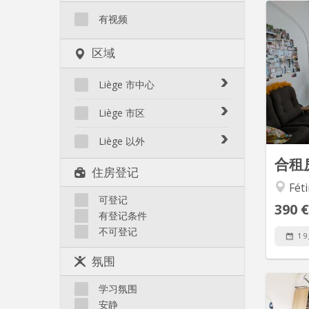
有视频
Stud
r
区域
i
résid
Liège 市中心
l'ULièg
Avroy / Guillemins
double 
Liège 市区
Botanique / rue Saint-Gilles /
plus c
Amercoeur / Bressoux
Jonfosse
Liège 以外
Angleur / Sart-Tilman
Cathédrale / Sauvenière /
合租
Liège 以外
住房登记
Saint-Denis
Fragnée / Val Benoît
Féti
Féronstrée / Pierreuse
Fétinne / Longdoz / Vennes
可登记
Grivegnée
390 €
有登记条件
Laveu / Cointe
不可登记
1 
Outremeuse
Saint-Laurent / Sainte-
氛围
Marguerite
Saint-Léonard
学习氛围
Chambr
安静
Sainte-Walburge