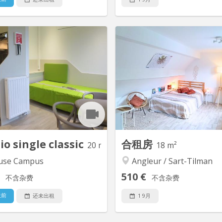
KL 16799
KL
 QUE pour le mois d'août un kot
1 chambre est disponible dan
nt pour FILLES dans une maison
de 3 personnes ! Uniquement 
 la gare Saint Lambert (Palais) à
filles Bail de 12 mois, Salle d
Liège. La maison rénovée est à
cuisine commune, Parents-
er avec trois autres étudiant(e)s
Chambre cot
er (deux filles et un garçon). La
cusine est équipée de tout le
nécessaire : lave-vaisselle,...
io single classic
合租房
20 m²
18 m²
se Campus
Angleur / Sart-Tilman
510 €
不含杂费
不含杂费
天前
还未出租
1 9月