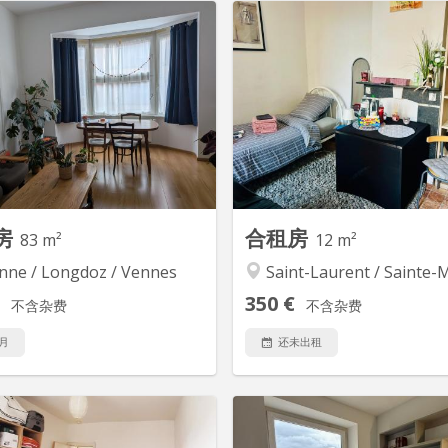
KL 12444
KL
io SINGLE de 20-21m² dans une
Chambre spacieuse et lumine
ésidence-services pour étudiants
une collocation calme
naugurée en septembre 2013. La
conviviale Etudiants (ki
ence "Meuse Campus" est située
médecine, droit), Chambre a
en plein cœur de Liège (face à
bureau, garde-robe, c
e) et compte 235 studios single,
étagère Salle de bain, 
et twin. !!! Attention !!! Pour une
partager avec deux étudian
ourte durée (Erasmus ou autre),
soigneuses Cuisine toute équipé
5 ou 6...
à manger et
房
合租房
83 m²
12 m²
nne / Longdoz / Vennes
Saint-Laurent / Sainte-Marg
350 €
不含杂费
不含杂费
9月
还未出租
KL 16491
KL
e à louer dans un appartement
- chambre dans un imm