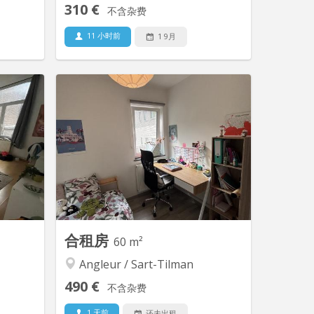
310 €
不含杂费
11 小时前
1 9月
L 7270
KL 14863
t rénové
Envie d' une ambiance studieuse à la
yer : 300
liégeoise? Maison très chouette pour
us + 125€
ceux qui aiment le calme mais ne
de +- 15
veulent pas se sentir seuls. Kots
lit (sans
disponibles dans une grande maison
fauteuil.
de maître occupée uniquement par des
 équipée
étudiants. Maison au calme, dans une
mune : 2
impasse à l'orée d'un bois, en retrait et
vabos,...
en...
合租房
60 m²
Angleur / Sart-Tilman
490 €
不含杂费
1 天前
还未出租