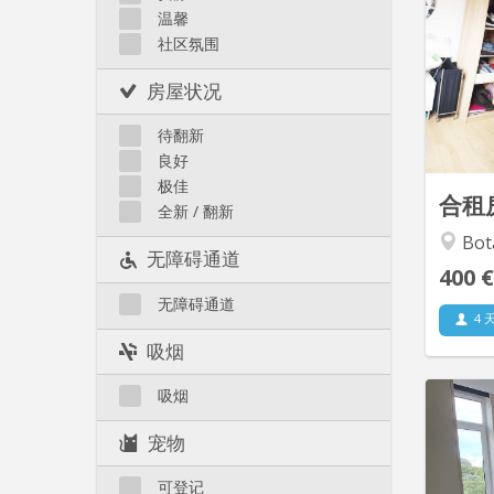
d
温馨
Liège 市区
社区氛围
Recherc
et 
房屋状况
待翻新
良好
极佳
合租
全新 / 翻新
Botan
无障碍通道
400 €
无障碍通道
4 
吸烟
吸烟
宠物
commun
à l
可登记