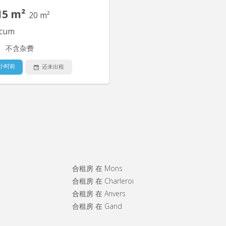
15 m²
20 m²
cum
不含杂费
 小时前
还未出租
KL 7707
ues Chambres sympas, meublée
lle de bain individuelle dans une
nce d'étudiants, de stagiaires et
unes actifs. Rue calme, sécurisé
 et croix rouge dans la rue), très
oche du centre ville, proche des
合租房 在 Mons
êts de bus et d'un grand parking
合租房 在 Charleroi
public. Cuisine commune...
合租房 在 Anvers
合租房 在 Gand