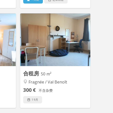
 15048
KL 16790
s un kot
Jolie appartement partiellement
pour les
meublé composé de 2 chambres dont
e bain et
1 disponible La chambre sera à
garants,
meubler Belle cuisine américaine
é cours.
équipée Grande pièce de vie avec
banquette, table chaises ... Une salle de
bain douche et wc à part il y a une
agréable terrasse l'appartement est
donc...
合租房
50 m²
Fragnée / Val Benoît
300 €
不含杂费
1 9月