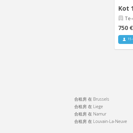
Kot 
Te-
750 €
15
Quelq
avec sa
réside
de je
(police
pr
合租房 在 Brussels
arr
合租房 在 Liege
合租房 在 Namur
合租房 在 Louvain-La-Neuve