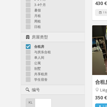
430 €
3-4个月
暑假
1 
月租
周租
日租
Kot de 
房屋类型
quart
de l
合租房
bus et
与房东合租
à 2 
单人间
公寓
éta
别墅
Liè
共享租房
学生宿舍
合租
编号
Liè
350 €
KL
2 