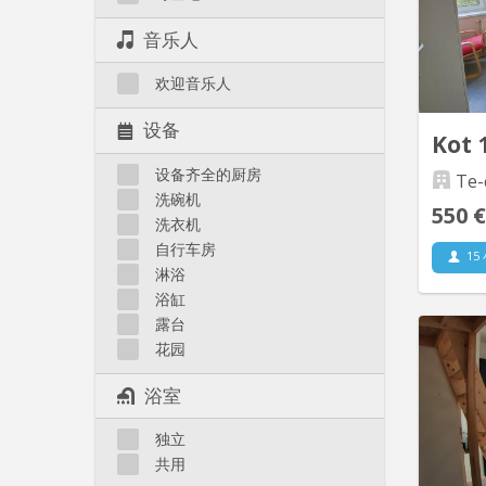
prése
音乐人
large
meu
欢迎音乐人
co
设备
Kot 
设备齐全的厨房
Te-
洗碗机
550 €
洗衣机
自行车房
15
淋浴
浴缸
露台
花园
Jolies 
pr
浴室
imme
centre
独立
bus
共用
bain in