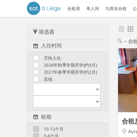
合租房
单人间
与房东合租
公
筛选器
合
入住时间
尽快入住
2026年秋季学期开学(约9月)
2027年春季学期开学(约2月)
其他
租期
合租
10-12个月
Avro
5-6个月