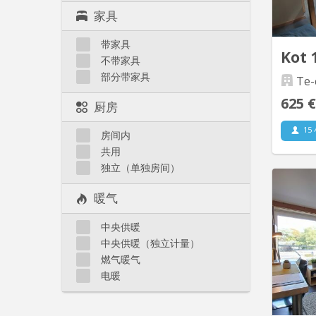
to
家具
带家具
Kot 
不带家具
部分带家具
Te-
625 €
厨房
15
房间内
共用
独立（单独房间）
暖气
pe
中央供暖
équip
calm
中央供暖（独立计量）
燃气暖气
No
电暖
bua
commun