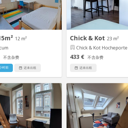
ntent le confort et l'équipement
veulent apprécier le confo
ment nécessaire (complètement
chambre meublée tout inclus,
blé, évier, internet câblé... ) les
faisant des rencontres grâ
mmuns sont équipées de grand
espaces communs aménag
espace, dédié à la...
qu'un salon 
15m²
Chick & Kot
12 m²
23 m²
cum
Chick & Kot Hocheporte
433 €
不含杂费
不含杂费
 小时前
还未出租
还未出租
KL 7827
KL
chambres/kots avec salle de bain
Ce kot full équipé tout co
ivé au 2eme étage dans un petit
disponible dans notre Résiden
uble/résidence cosy. Proche du
& Kot Hocheporte. La Résid
 ville, à 50 mètres des arrêts de
située à Liège, au pied des 
 vers toutes les écoles! Salle de
de la Ville, à proximité de
dividuelle et cuisine en commun,
Saint-Lambert, proche des é