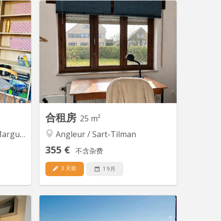
 16774
KL 5193
use dans
Pour étudiant(e) uniquement / 1
 et très
chambre disponible dans un kot - situé
né, vété,
sur la place Général Leman (départ de
vec lit,
toutes les lignes de bus et proximité de
ommode,
commerces), à 500m de la gare des
douche à
Guillemins. Les hautes-écoles Sainte-
tes très
Marie et les Rivageois sont à proximité
e, salle
immédiate de...
 salon...
合租房
25 m²
uerite
Angleur / Sart-Tilman
355 €
不含杂费
3 天前
1 9月
 16331
KL 13125
euble de
🏠 Logement étudiant à louer –