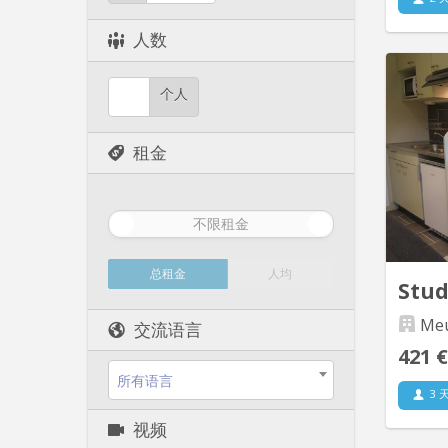
人数
个人
Libre
étudia
près de
租金
partag
en Mast
不限租金
总租金
人均
Stud
Meu
交流语言
421 €
所有语言
3 
视频