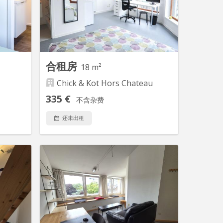
rt d'une
meublée avec un lit complet de 90cm,
 tout en
une garde robe avec tiroir et tringle, un
ce à des
bureau avec étagère et une chaise.
és tels
Une pièce douche privée et un meuble
et une...
évier...
合租房
18 m²
Chick & Kot Hors Chateau
335 €
不含杂费
还未出租
 12143
KL 13434
nfort est
C'est au cœur de liège ( Rue hors
ce Chick
château ) que nous vous proposons
ence est
ces kots étudiants à louer dans une
remparts
magnifique résidence de haut-standing.
 la place
Les tarifs incluent toutes les charges
coles du
(internet, chauffage, eau, électricité,