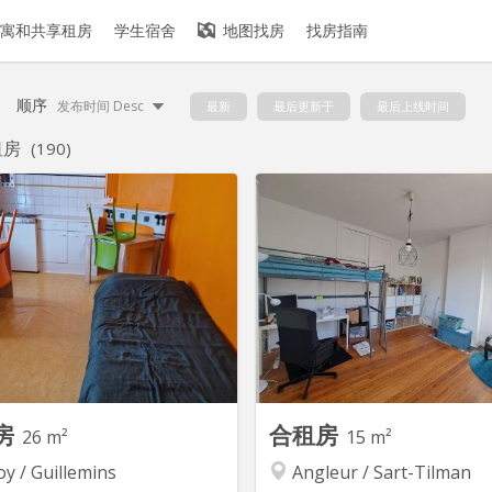
寓和共享租房
学生宿舍
地图找房
找房指南
顺序
发布时间 Desc
最新
最后更新于
最后上线时间
租房
(190)
房
合租房
26 m²
15 m²
y / Guillemins
Angleur / Sart-Tilman