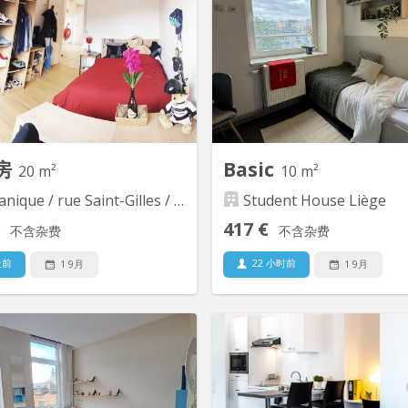
eux chambres. À deux pas de la
rapport, (salles douch
médiacité et du centre de Liège.
partagés) - quartier calme, à 
he d'une personne chaleureuse
minutes à pieds du centre
ouverte à une vie de colocation.
Commerces, bus et trains à pr
- pas possible de se domicilie
房
Basic
20 m²
10 m²
ique / rue Saint-Gilles / Jonfosse
Student House Liège
417 €
不含杂费
不含杂费
天前
22 小时前
1 9月
1 9月
KL 13899
K
A LOUER : Kots étudiants
En plein coeur de Liège pro
autaire, Bâtiment ultra adapté
commerce, la chambre bu
a vie d'étudiant en communauté.
Avroy Student House est idé
toutes les chambres privées
les étudiants ou jeunes travail