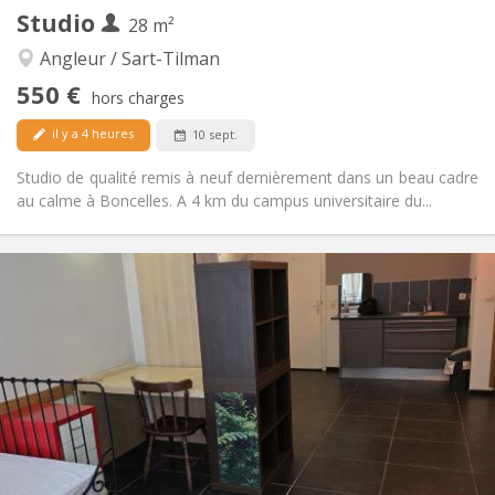
Autre
Studio
28 m²
Studieuse, calme, chaleureuse
Atmosphère:
Non
Accès PMR:
Angleur / Sart-Tilman
Non-fumeur
Fumeur:
550 €
hors charges
Non
Animaux de compagnie:
il y a 4 heures
10 sept.
Studio de qualité remis à neuf dernièrement dans un beau cadre
au calme à Boncelles. A 4 km du campus universitaire du...
Infos Pratiques
550 €
Loyer:
100 €
Charges:
12 mois
Durée:
Sous conditions
Domiciliation:
Aménagement
Privée
Salle de bain:
Dans la chambre
Cuisine:
2
28 m
Superficie:
1
Pièces privées: