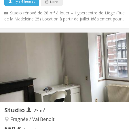
il y a 4 heures
Libre
🏡 Studio rénové de 28 m² à louer – Hypercentre de Liège (Rue
de la Madeleine 25) Location à partir de juillet Idéalement pour...
Infos Pratiques
650 €
Loyer:
20 €
Charges:
12 mois
Durée:
Acceptée
Domiciliation:
Aménagement
Privée
Salle de bain:
Dans la chambre
Cuisine:
2
28 m
Superficie:
2
Pièces privées:
Autre
Studio
23 m²
Studieuse, calme
Atmosphère:
Non
Accès PMR:
Fragnée / Val Benoît
Non-fumeur
Fumeur:
550 €