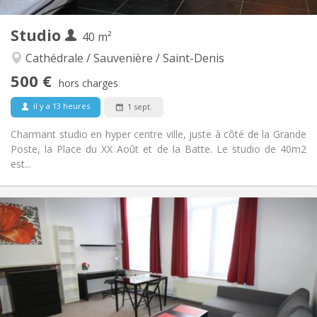
Autre
Studio
40 m²
Studieuse, calme, chaleureuse
Atmosphère:
Non
Accès PMR:
Cathédrale / Sauvenière / Saint-Denis
Non-fumeur
Fumeur:
500 €
hors charges
Non
Animaux de compagnie:
il y a 13 heures
1 sept.
Charmant studio en hyper centre ville, juste à côté de la Grande
Poste, la Place du XX Août et de la Batte. Le studio de 40m2
est...
Infos Pratiques
500 €
Loyer:
140 €
Charges:
12 mois, 11 mois
Durée:
Non
Domiciliation:
Aménagement
Privée
Salle de bain: