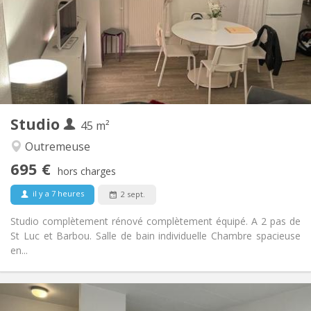
Acceptée
Domiciliation:
Aménagement
Privée
Salle de bain:
Privée (pièce distincte)
Cuisine:
2
25 m
Superficie:
3
Pièces privées:
Autre
Studio
45 m²
Calme
Atmosphère:
Non
Accès PMR:
Outremeuse
Fumeur ok
Fumeur:
695 €
hors charges
Non
Animaux de compagnie:
il y a 7 heures
2 sept.
Studio complètement rénové complètement équipé. A 2 pas de
St Luc et Barbou. Salle de bain individuelle Chambre spacieuse
en...
Infos Pratiques
695 €
Loyer: