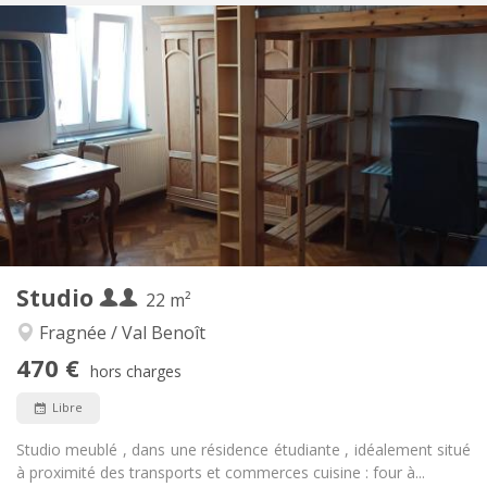
Infos Pratiques
580 €
Loyer:
180 €
Charges:
12 mois
Durée:
Acceptée
Domiciliation:
Aménagement
Privée
Salle de bain:
Dans la chambre
Cuisine:
2
28 m
Superficie:
2
Pièces privées:
Autre
Studio
22 m²
Studieuse, communautaire, chaleureuse
Atmosphère:
Oui
Accès PMR:
Fragnée / Val Benoît
Non-fumeur
Fumeur:
470 €
hors charges
Non
Animaux de compagnie:
Libre
Studio meublé , dans une résidence étudiante , idéalement situé
à proximité des transports et commerces cuisine : four à...