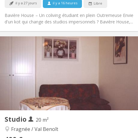
il y a 27 jours
il y a 16 heures
Libre
Bavière House – Un coliving étudiant en plein Outremeuse Envie
d'un kot qui change des studios impersonnels ? Bavière House,...
Infos Pratiques
575 € (1 pers.)
Loyer:
165 € (1 pers.)
Charges:
12 mois
Durée:
Acceptée
Domiciliation:
Aménagement
Commune
Salle de bain:
Commune
Cuisine:
2
20 m
Superficie:
1
Pièces privées:
Autre
Studio
20 m²
Chaleureuse, calme
Atmosphère:
Non
Accès PMR:
Fragnée / Val Benoît
Fumeur ok
Fumeur: