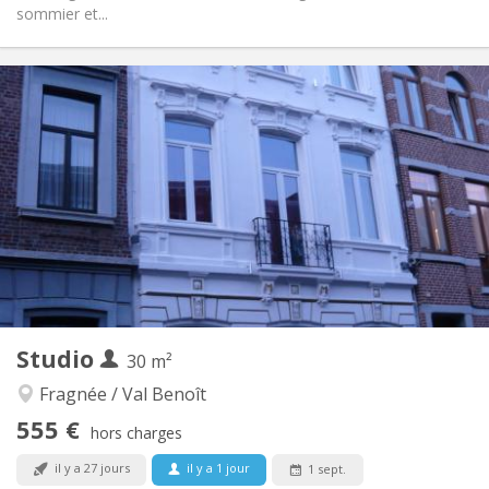
sommier et...
Infos Pratiques
400 €
Loyer:
120 €
Charges:
12 mois
Durée:
Non
Domiciliation:
Aménagement
Privée
Salle de bain:
Privée (pièce distincte)
Cuisine:
2
30 m
Superficie:
2
Pièces privées:
Autre
Studio
30 m²
Calme, studieuse
Atmosphère:
Non
Accès PMR:
Fragnée / Val Benoît
Non-fumeur
Fumeur:
555 €
hors charges
Non
Animaux de compagnie:
il y a 27 jours
il y a 1 jour
1 sept.