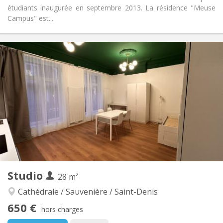
étudiants inaugurée en septembre 2013. La résidence "Meuse
Campus" est...
Infos Pratiques
444 € (222 €/pers.)
Loyer:
296 € (148 €/pers.)
Charges:
12 mois, 11 mois, 10 mois, 5-6 mois
Durée:
Sous conditions
Domiciliation:
Aménagement
Privée
Salle de bain:
Dans la chambre
Cuisine:
2
25 m
Superficie:
1
Pièces privées:
Autre
Studio
28 m²
Chaleureuse, communautaire
Atmosphère:
Oui
Accès PMR:
Cathédrale / Sauvenière / Saint-Denis
Non-fumeur
Fumeur:
650 €
hors charges
Non
Animaux de compagnie: