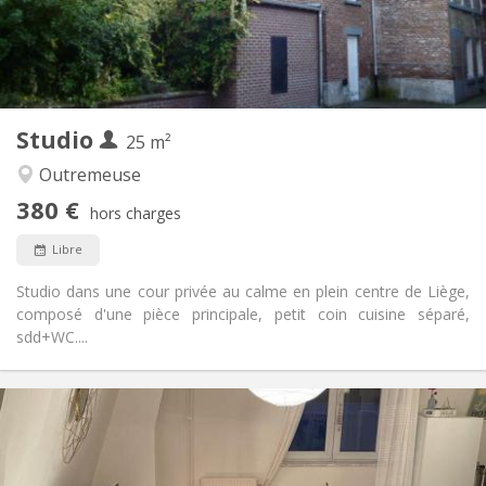
Privée
Salle de bain:
Privée (pièce distincte)
Cuisine:
2
37 m
Superficie:
3
Pièces privées:
Autre
Studio
25 m²
Calme, chaleureuse, studieuse
Atmosphère:
Non
Accès PMR:
Outremeuse
Non-fumeur
Fumeur:
380 €
hors charges
Non
Animaux de compagnie:
Libre
Studio dans une cour privée au calme en plein centre de Liège,
composé d'une pièce principale, petit coin cuisine séparé,
sdd+WC....
Infos Pratiques
380 €
Loyer:
20 €
Charges:
12 mois
Durée: