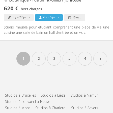
Botanique / rue Saint-Gilles / Jonfosse
Non-fumeur
Fumeur:
620 €
hors charges
Non
Animaux de compagnie:
il y a 27 jours
il y a 5 jours
15 oct.
Studio meublé pour étudiant comprenant une pièce de vie une
cuisine une salle de bain un hall d’entrée et un w. c.
Infos Pratiques
620 €
Loyer:
›
80 €
Charges:
1
2
3
...
4
10 mois
Durée:
Acceptée
Domiciliation:
Aménagement
Privée
Salle de bain:
Privée (pièce distincte)
Cuisine:
2
40 m
Superficie:
Studios à Bruxelles
Studios à Liège
Studios à Namur
3
Pièces privées:
Studios à Louvain-La-Neuve
Studios à Mons
Studios à Charleroi
Studios à Anvers
Autre