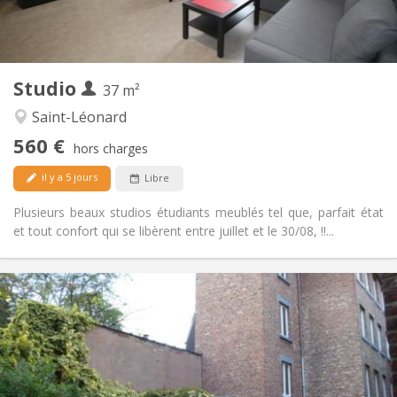
Dans la chambre
Cuisine:
2
40 m
Superficie:
1
Pièces privées:
Autre
Studio
37 m²
Chaleureuse, calme
Atmosphère:
Non
Accès PMR:
Saint-Léonard
Non-fumeur
Fumeur:
560 €
hors charges
Non
Animaux de compagnie:
il y a 5 jours
Libre
Plusieurs beaux studios étudiants meublés tel que, parfait état
et tout confort qui se libèrent entre juillet et le 30/08, !!...
Infos Pratiques
560 €
Loyer:
190 €
Charges:
12 mois
Durée:
Sous conditions
Domiciliation:
Aménagement