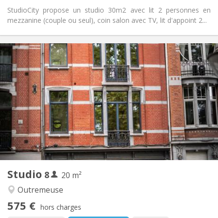
StudioCity propose un studio 30m2 avec lit 2 personnes en
mezzanine (couple ou seul), coin salon avec TV, lit d'appoint 2...
Infos Pratiques
555 €
Loyer:
195 €
Charges:
12 mois, 5-6 mois, au mois
Durée:
Non
Domiciliation:
Aménagement
Privée
Salle de bain:
Privée (pièce distincte)
Cuisine:
2
30 m
Superficie:
1
Pièces privées:
Autre
Studio
8
20 m²
Chaleureuse, studieuse, calme
Atmosphère:
Non
Accès PMR:
Outremeuse
Non-fumeur
Fumeur:
575 €
hors charges
Non
Animaux de compagnie: