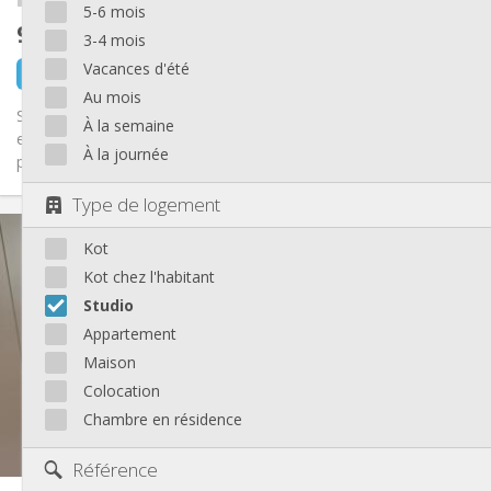
5-6 mois
900 €
hors charges
3-4 mois
Vacances d'été
il y a 8 heures
Libre
Au mois
Super studio pour une ou deux personnes, totalement meublé
À la semaine
et équipé. Petit sas d'entrée avec meuble à chaussures et
À la journée
porte...
Type de logement
Infos Pratiques
Kot
900 € (1 pers.)
Loyer:
169 € (1 pers.)
Charges:
Kot chez l'habitant
12 mois, 5-6 mois, 3-4 mois, vacances d'été, au
Durée:
Studio
mois
Appartement
Non
Domiciliation:
Maison
Aménagement
Colocation
Privée
Salle de bain:
Chambre en résidence
Privée (pièce distincte)
Cuisine:
2
30 m
Superficie:
Référence
1
Pièces privées: