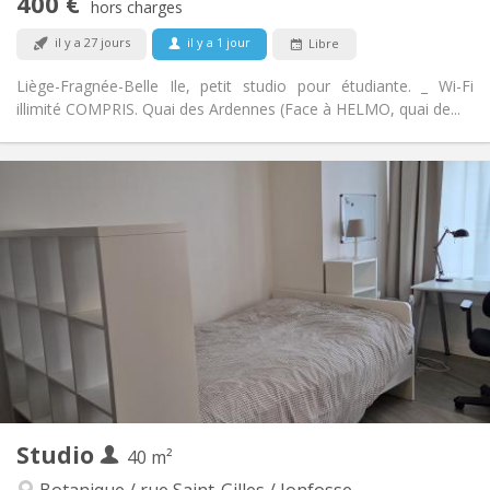
400 €
hors charges
Non
Animaux de compagnie:
il y a 27 jours
il y a 1 jour
Libre
Liège-Fragnée-Belle Ile, petit studio pour étudiante. _ Wi-Fi
illimité COMPRIS. Quai des Ardennes (Face à HELMO, quai de...
Infos Pratiques
400 €
Loyer:
100 €
Charges:
12 mois
Durée:
Non
Domiciliation:
Aménagement
Privée
Salle de bain:
Dans la chambre
Cuisine:
2
20 m
Superficie:
2
Pièces privées:
Autre
Studio
40 m²
Calme
Atmosphère:
Non
Accès PMR: