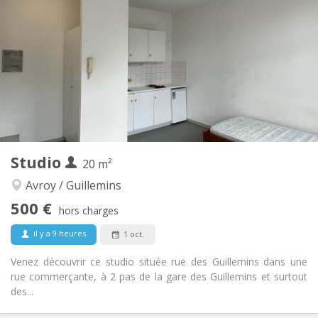
125 €
Charges:
12 mois
Durée:
Non
Domiciliation:
Aménagement
Privée
Salle de bain:
Privée (pièce distincte)
Cuisine:
2
45 m
Superficie:
2
Pièces privées:
Autre
Studio
20 m²
Calme, chaleureuse
Atmosphère:
Non
Accès PMR:
Avroy / Guillemins
Non-fumeur
Fumeur:
500 €
hors charges
Non
Animaux de compagnie:
il y a 9 heures
1 oct.
Venez découvrir ce studio située rue des Guillemins dans une
rue commerçante, à 2 pas de la gare des Guillemins et surtout
des...