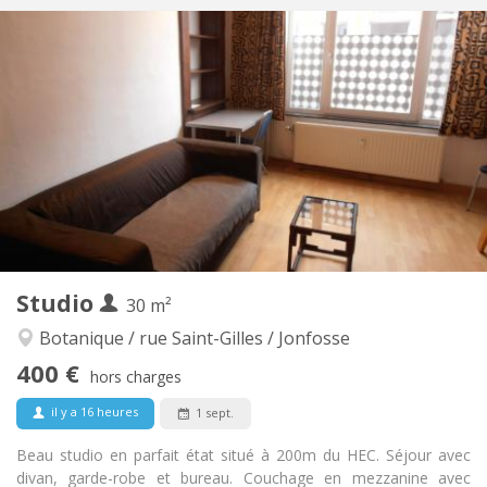
Infos Pratiques
500 €
Loyer:
80 €
Charges:
12 mois
Durée:
Acceptée
Domiciliation:
Aménagement
Privée
Salle de bain:
Privée (pièce distincte)
Cuisine:
2
20 m
Superficie:
3
Pièces privées:
Autre
Studio
30 m²
Calme, studieuse
Atmosphère:
Non
Accès PMR:
Botanique / rue Saint-Gilles / Jonfosse
Non-fumeur
Fumeur:
400 €
hors charges
Non
Animaux de compagnie:
il y a 16 heures
1 sept.
Beau studio en parfait état situé à 200m du HEC. Séjour avec
divan, garde-robe et bureau. Couchage en mezzanine avec