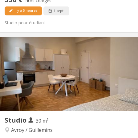
hors charges
Non
Animaux de compagnie:
il y a 5 heures
1 sept.
Studio pour étudiant
Infos Pratiques
550 €
Loyer:
100 €
Charges:
12 mois, 5-6 mois
Durée:
Non
Domiciliation:
Aménagement
Privée
Salle de bain:
Privée (pièce distincte)
Cuisine:
2
23 m
Superficie:
3
Pièces privées:
Autre
Studio
30 m²
Studieuse
Atmosphère:
Non
Accès PMR:
Avroy / Guillemins
Non-fumeur
Fumeur: