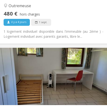
Studieuse, calme, chaleureuse
Atmosphère:
Non
Accès PMR:
Outremeuse
Non-fumeur
Fumeur:
480 €
hors charges
Non
Animaux de compagnie:
il y a 4 jours
1 sept.
1 logement individuel disponible dans l'immeuble (au 2ème ) -
Logement individuel avec parents garants, libre le...
Infos Pratiques
480 €
Loyer:
20 €
Charges:
12 mois
Durée:
Sous conditions
Domiciliation:
Aménagement
Privée
Salle de bain:
Privée (pièce distincte)
Cuisine:
2
31 m
Superficie:
2
Pièces privées: