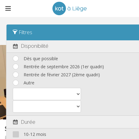
Tri
Date de publication Asc
Filtres
Studios
(84)
Disponibilité
Dès que possible
Rentrée de septembre 2026 (1er quadri)
Rentrée de février 2027 (2ème quadri)
Autre
Durée
Studio
30 m²
10-12 mois
Te-cum