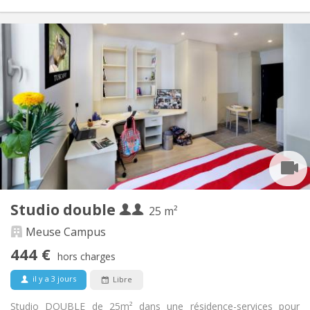
Infos Pratiques
470 € (1 pers.)
Loyer:
225 € (1 pers.)
Charges:
12 mois, 5-6 mois, 3-4 mois, vacances d'été
Durée:
Non
Domiciliation:
Aménagement
Privée
Salle de bain:
Privée (pièce distincte)
Cuisine:
2
22 m
Superficie:
3
Pièces privées:
Autre
Studio double
25 m²
Studieuse, calme
Atmosphère:
Non
Accès PMR:
Meuse Campus
Non-fumeur
Fumeur:
444 €
hors charges
Non
Animaux de compagnie:
il y a 3 jours
Libre
Studio DOUBLE de 25m² dans une résidence-services pour