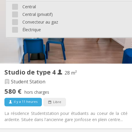
500 €
Loyer:
Central
180 €
Charges:
Central (privatif)
12 mois
Durée:
Acceptée
Domiciliation:
Convecteur au gaz
Électrique
Aménagement
Privée
Salle de bain:
Dans la chambre
Cuisine:
2
22 m
Superficie:
2
Pièces privées:
Autre
Studio de type 4
28 m²
Studieuse, communautaire, chaleureuse
Atmosphère:
Oui
Accès PMR:
Student Station
Non-fumeur
Fumeur:
580 €
hors charges
Non
Animaux de compagnie:
il y a 11 heures
Libre
La résidence Studentstation pour étudiants au coeur de la cité
ardente. Située dans l'ancienne gare Jonfosse en plein centre...