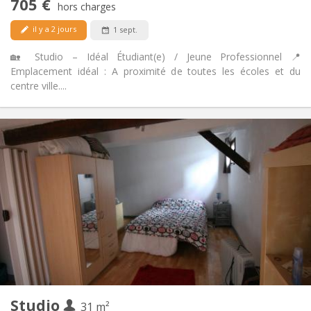
705 €
hors charges
Non
Animaux de compagnie:
il y a 2 jours
1 sept.
🏡 Studio – Idéal Étudiant(e) / Jeune Professionnel 📍
Emplacement idéal : A proximité de toutes les écoles et du
centre ville....
Infos Pratiques
705 €
Loyer:
170 €
Charges:
12 mois
Durée:
Acceptée
Domiciliation:
Aménagement
Privée
Salle de bain:
Dans la chambre
Cuisine:
2
30 m
Superficie:
2
Pièces privées:
Autre
Studio
31 m²