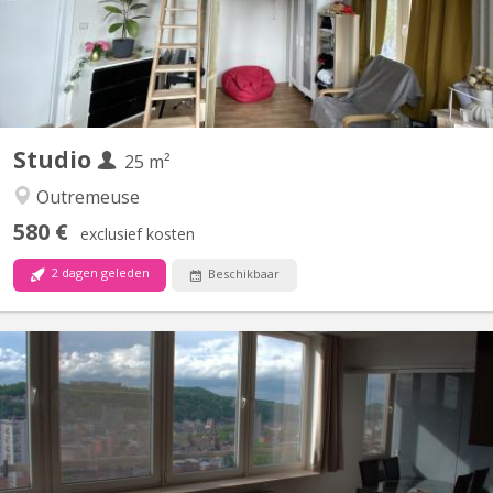
nuit. Lit mezzanine. - Salle de bain privative avec...
Studio
25 m²
Outremeuse
580 €
exclusief kosten
2 dagen geleden
Beschikbaar
KL 5992
🏡 Studio – Idéal Étudiant(e) / Jeune Professionnel 📍
Emplacement idéal : Vue périphérique face à la Meuse, à 10 min
du centre, proche des campus (St Luc, Barbou, ... ) et des
transports. 📌 À savoir : - Cuisine semi équipée : taques, frigo,
congélateur, four, hotte - Pièce de vie / nuit - Lit...