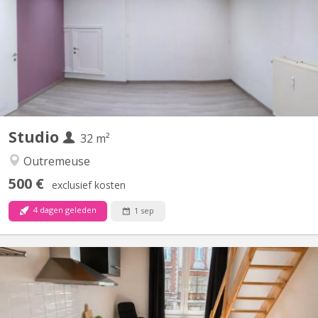
équipée
Studio
32 m²
Outremeuse
500 €
exclusief kosten
4 dagen geleden
1 sep
KL 13295
Sympathique studio /bureau de 32 m2, Avec un garage inclus
dans la location. Très lumineux et très agréable. Internet par Wi-
Fi inclus dans le loyer . Sdb avec douche, lavabo et WC. Cuisine