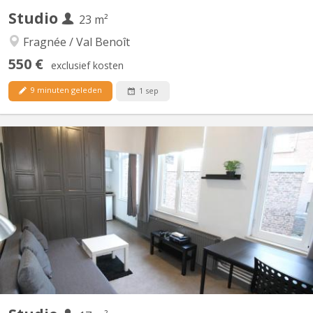
Studio
23 m²
Fragnée / Val Benoît
550 €
exclusief kosten
9 minuten geleden
1 sep
KL 14524
Studio pour étudiant