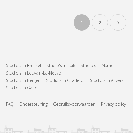
KL 2429
Plusieurs beaux studios étudiants meublés tel que, parfait état et
›
1
2
tout confort qui se libère entre juillet et le 30/08, !! Vu le grand
nombre de demandes !! Merci de téléphoner au pour vous
présenter ... de préférence Lu-Sa de 12h à 13h et de 18h à 20h.
Ou d'envoyer vos coordonnées par SMS ou...
Studio's in Brussel
Studio's in Luik
Studio's in Namen
Studio's in Louvain-La-Neuve
Studio's in Bergen
Studio's in Charleroi
Studio's in Anvers
Studio's in Gand
FAQ
Ondersteuning
Gebruiksvoorwaarden
Privacy policy