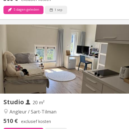
5 dagen geleden
1 sep
KL 16922
le studio totalement indépendant se trouve dans un vaste
complexe consacré uniquement aux étudiants, l'étudiant qui loue
le studio a accès à de vastes communs (350 mètres
carrés)comprenant salle d'étude, de billard , tv, salle de sport
équipée, grande cuisine et salle à manger, laverie équipée de...
Studio
20 m²
Angleur / Sart-Tilman
510 €
exclusief kosten