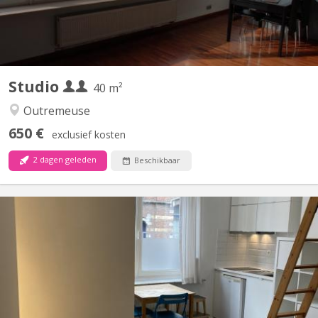
Studio
40 m²
Outremeuse
650 €
exclusief kosten
2 dagen geleden
Beschikbaar
KL 16937
🏡 Studio 40m², 23ème étage – Idéal Étudiant(e) / Jeune
Professionnel 📍 Emplacement idéal : Quai de l’Ourthe 44, 4000
Liège - Université de Liège (Aquarium, 15 Aout, Opéra) et hautes
écoles (Helmo, Saint-Luc, HEPL Barbou) - Centre-ville (place
Cathédrale à 10min à pied) - Centre commercial...