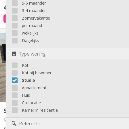
5-6 maanden
460 €
exclusief kosten
3-4 maanden
Zomervakantie
4 dagen geleden
12 sep
per maand
wekelijks
KL 6126
Dagelijks
STUDIO LUMINEUX ENTIÈREMENT MEUBLE à LOUER (Chez
l'habitant) Libre à partir du 12 SEPTEMBRE 2026 ! - entrée
Type woning
privative et indépendante de la maison. - 1er étage - place de
parking privée sous carport ; - situé dans un village calme.
Kot
Entièrement équipé comme suit : • Hall d’entrée : avec...
Kot bij bewoner
Studio
Appartement
Huis
Co-locatie
Studio
Kamer in residentie
40 m²
Herstal
Referentie