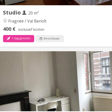
Studio
20 m²
Fragnée / Val Benoît
400 €
exclusief kosten
1 dag geleden
Beschikbaar
KL 12215
Liège-Fragnée-Belle Ile, petit studio pour étudiante. _ Wi-Fi illimité
COMPRIS. Quai des Ardennes (Face à HELMO, quai de l'Ourthe)
Pour une étudiante 100 % non fumeuse (et sans animaux). Petit
studio, entièrement remis à neuf, au 3ème étage (en façade
arrière, très calme, vue dégagée) dans un...