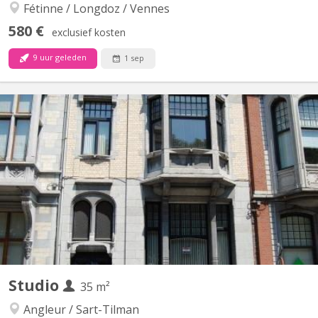
Fétinne / Longdoz / Vennes
580 €
exclusief kosten
9 uur geleden
1 sep
KL 16098
Studio privatif lumineux (mais frais) entièrement équipé dans une
collocation calme avec 2 étudiantes (uniquement hall d'entrée
avec porte sécurisée par une clé à code et pièce sanitaire
supplémentaire en commun) situé au premier étage d'une
ancienne maison de maître dans un quartier calme, mais...
Studio
35 m²
Angleur / Sart-Tilman