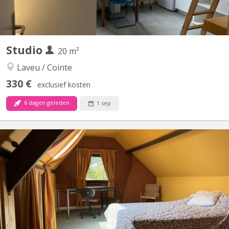
Studio
20 m²
Laveu / Cointe
330 €
exclusief kosten
6 dagen geleden
1 sep
KL 402
Studio pour étudiant calme exclusivement, avec lit en mezzanine,
coin cuisine, coin évier, douche et W-C privés. Situé à proximité
du centre ville, de nombreuses écoles, de commerces et de
lignes de bus. Bail annuel (Erasmus de quelques mois s’abstenir).