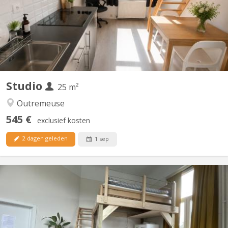
semi équipée.
Studio
25 m²
Outremeuse
545 €
exclusief kosten
2 dagen geleden
1 sep
KL 5993
🏡 Studio – Idéal Étudiant(e) / Jeune Professionnel 📍
Emplacement idéal : proche du centre, des campus (St Luc,
Barbou, ... ) et des transports. 📌 À savoir : - Cuisine semi équipée
: taques, frigo, congélateur, four combi, hotte - Pièce de vie /