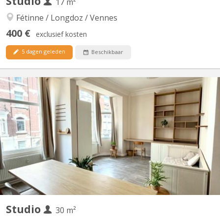
Studio
17 m²
Fétinne / Longdoz / Vennes
400 €
exclusief kosten
5 dagen geleden
Beschikbaar
KL 3329
Plusieurs beaux studios étudiants meublés tel que, parfait état et
tout confort qui se libère entre juillet et le 30/08, !! Vu le grand
nombre de demandes !! Merci de téléphoner au pour vous
présenter ... de préférence Lu-Sa de 12h à 13h et de 19h à 20h.
Ou d'envoyer vos coordonnées par SMS ou...
Studio
30 m²