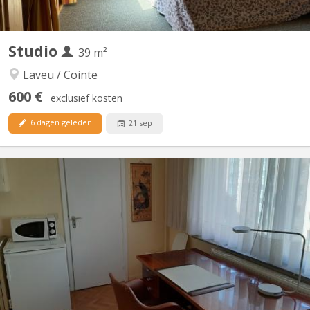
Studio
39 m²
Laveu / Cointe
600 €
exclusief kosten
6 dagen geleden
21 sep
KL 16904
Vaste, calme et lumineux studio dans domicile particulier
comportant une grande chambre bureau (20m²), un séjour-coin
cuisine équipée à neuf (12m²), salle d'eau avec douche, lavabo et
wc (7m²). La maison comporte un jardin et est située dans un
parc exclusivement résidentiel. Il sera possible de...