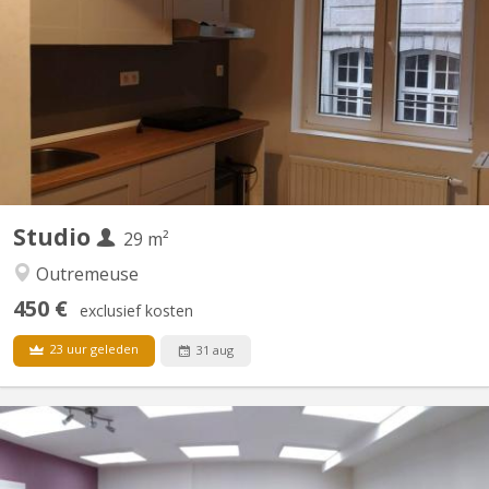
façade arrière , rez de chaussée Accès au jardin. 📌a proximité a
5 min a pied de l école andre vesale( les barbous) , ou de l école
st luc, 🔷séjour , avec un lit 1 personne , une garde robe, 1 table
bureau et 2 sièges 📌coin...
Studio
29 m²
Outremeuse
450 €
exclusief kosten
23 uur geleden
31 aug
KL 6496
Entièrement rénové toutes charges comprises, également
service internet, nettoyage des communs, cuisine entièrement,