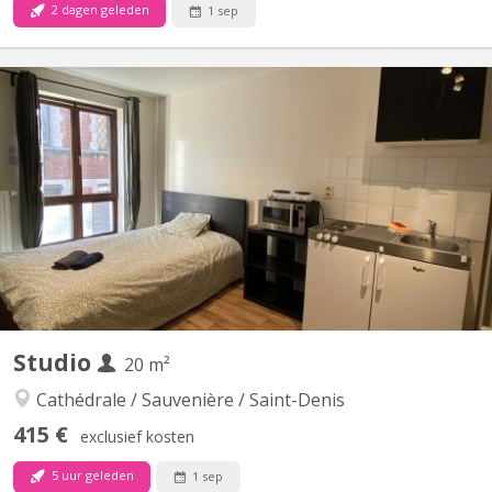
2 dagen geleden
1 sep
KL 16009
Très beau studio meublé de 20m2 dans la magnifique Résidence
Etudiants "Brain and Forest". Situé à Tilff - Angleur : au pied du
Campus du Sart-Tilman et du CHU dans un cadre de verdure
exceptionnel, le long du Ravel (Ourthe) et proche des transports
en commun. Description de la résidence: 350 m²...
Studio
20 m²
Cathédrale / Sauvenière / Saint-Denis
415 €
exclusief kosten
5 uur geleden
1 sep