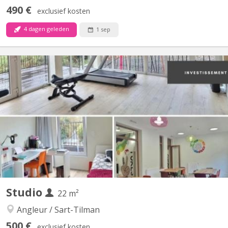
490 €
exclusief kosten
4 dagen geleden
1 sep
KL 16893
Chambre chez l'habitant avec mini-cuisine et salle de bain
individuelle. Disponibilité 1 septembre 2026 uniquement pour
étudiant niv. SUP. 1- Chambres chez l'habitant impeccables,
spacieux, agréables, éclairés, calmes. Mini-cuisine (avec frigo) et
salle de bain individuelle. Certaines chambres...
Studio
22 m²
Angleur / Sart-Tilman
500 €
exclusief kosten