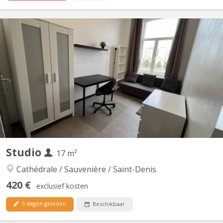
KL 6921
🏡 Studio – Idéal Étudiant(e) / Jeune Professionnel 📍
Emplacement idéal : Proche du centre ville, de l'ULG et de
nombreuses facultés. Les transports en commun (bus et train)
sont à proximité immédiate de l'immeuble. 📌 À savoir : - Cuisine
semi - équipée : taques, frigo, four combi - Espace de vie...
Studio
17 m²
Cathédrale / Sauvenière / Saint-Denis
420 €
exclusief kosten
5 dagen geleden
Beschikbaar