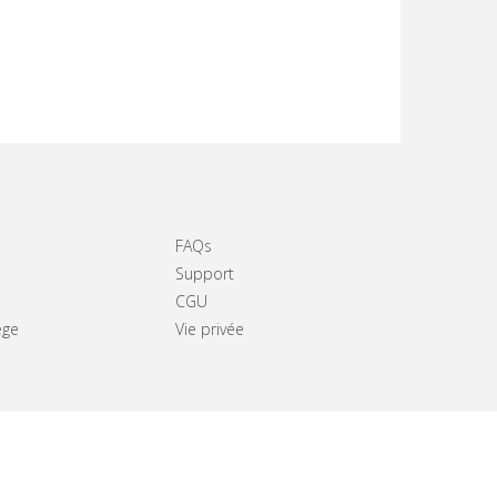
FAQs
Support
CGU
ège
Vie privée