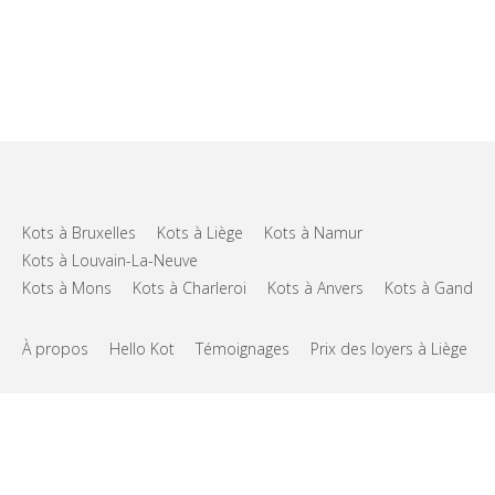
Kots à Bruxelles
Kots à Liège
Kots à Namur
Kots à Louvain-La-Neuve
Kots à Mons
Kots à Charleroi
Kots à Anvers
Kots à Gand
À propos
Hello Kot
Témoignages
Prix des loyers à Liège
FAQs
Support
CGU
Vie privée