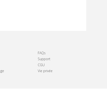
FAQs
Support
CGU
ège
Vie privée