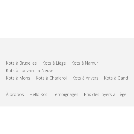
Kots à Bruxelles
Kots à Liège
Kots à Namur
Kots à Louvain-La-Neuve
Kots à Mons
Kots à Charleroi
Kots à Anvers
Kots à Gand
À propos
Hello Kot
Témoignages
Prix des loyers à Liège
FAQs
Support
CGU
Vie privée