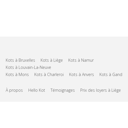
Kots à Bruxelles
Kots à Liège
Kots à Namur
Kots à Louvain-La-Neuve
Kots à Mons
Kots à Charleroi
Kots à Anvers
Kots à Gand
À propos
Hello Kot
Témoignages
Prix des loyers à Liège
FAQs
Support
CGU
Vie privée