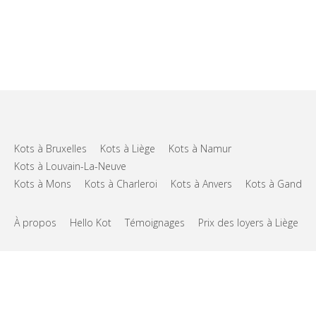
Kots à Bruxelles
Kots à Liège
Kots à Namur
Kots à Louvain-La-Neuve
Kots à Mons
Kots à Charleroi
Kots à Anvers
Kots à Gand
À propos
Hello Kot
Témoignages
Prix des loyers à Liège
FAQs
Support
CGU
Vie privée