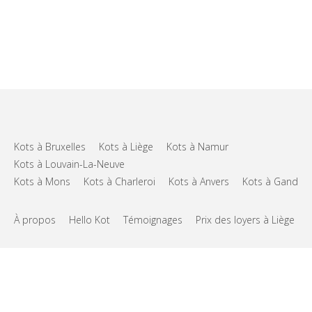
Kots à Bruxelles
Kots à Liège
Kots à Namur
Kots à Louvain-La-Neuve
Kots à Mons
Kots à Charleroi
Kots à Anvers
Kots à Gand
À propos
Hello Kot
Témoignages
Prix des loyers à Liège
FAQs
Support
CGU
Vie privée