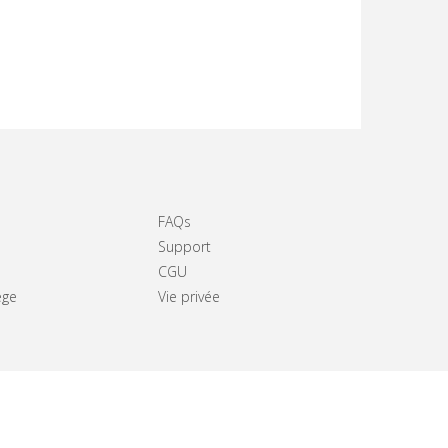
FAQs
Support
CGU
ège
Vie privée