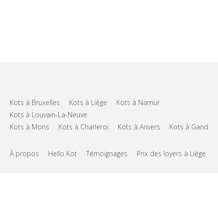
Kots à Bruxelles
Kots à Liège
Kots à Namur
Kots à Louvain-La-Neuve
Kots à Mons
Kots à Charleroi
Kots à Anvers
Kots à Gand
À propos
Hello Kot
Témoignages
Prix des loyers à Liège
FAQs
Support
CGU
Vie privée