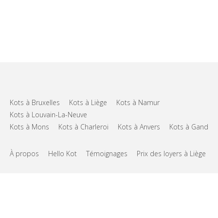
Kots à Bruxelles
Kots à Liège
Kots à Namur
Kots à Louvain-La-Neuve
Kots à Mons
Kots à Charleroi
Kots à Anvers
Kots à Gand
À propos
Hello Kot
Témoignages
Prix des loyers à Liège
FAQs
Support
CGU
Vie privée