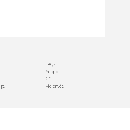
FAQs
Support
CGU
ège
Vie privée