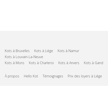
Kots à Bruxelles
Kots à Liège
Kots à Namur
Kots à Louvain-La-Neuve
Kots à Mons
Kots à Charleroi
Kots à Anvers
Kots à Gand
À propos
Hello Kot
Témoignages
Prix des loyers à Liège
FAQs
Support
CGU
Vie privée