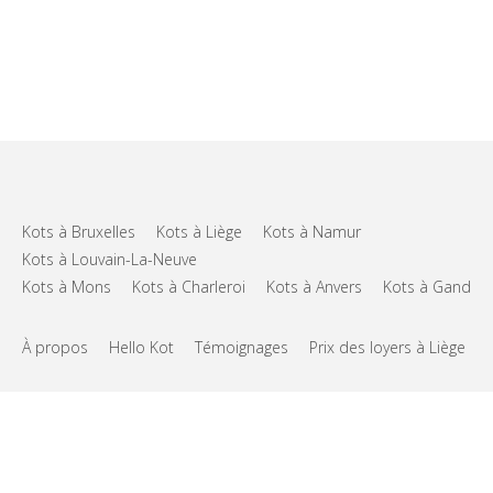
Kots à Bruxelles
Kots à Liège
Kots à Namur
Kots à Louvain-La-Neuve
Kots à Mons
Kots à Charleroi
Kots à Anvers
Kots à Gand
À propos
Hello Kot
Témoignages
Prix des loyers à Liège
FAQs
Support
CGU
Vie privée