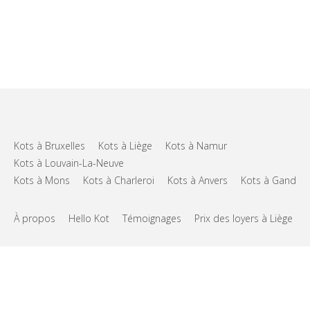
Kots à Bruxelles
Kots à Liège
Kots à Namur
Kots à Louvain-La-Neuve
Kots à Mons
Kots à Charleroi
Kots à Anvers
Kots à Gand
À propos
Hello Kot
Témoignages
Prix des loyers à Liège
FAQs
Support
CGU
Vie privée