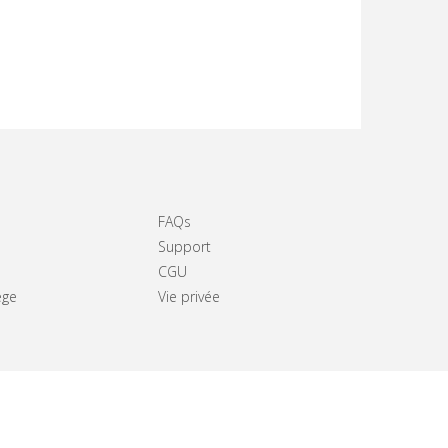
FAQs
Support
CGU
ège
Vie privée