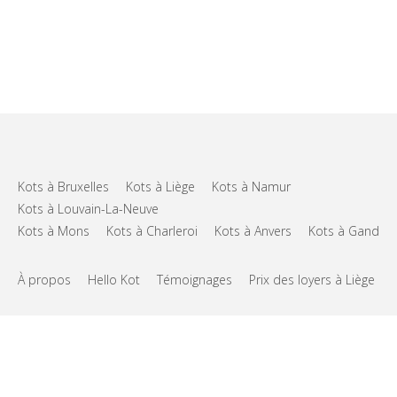
Kots à Bruxelles
Kots à Liège
Kots à Namur
Kots à Louvain-La-Neuve
Kots à Mons
Kots à Charleroi
Kots à Anvers
Kots à Gand
À propos
Hello Kot
Témoignages
Prix des loyers à Liège
FAQs
Support
CGU
Vie privée