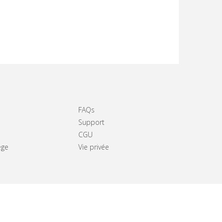
FAQs
Support
CGU
ège
Vie privée