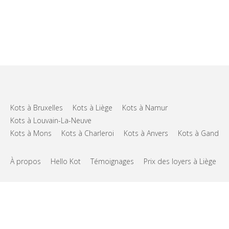
Kots à Bruxelles
Kots à Liège
Kots à Namur
Kots à Louvain-La-Neuve
Kots à Mons
Kots à Charleroi
Kots à Anvers
Kots à Gand
À propos
Hello Kot
Témoignages
Prix des loyers à Liège
FAQs
Support
CGU
Vie privée