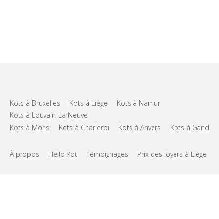
Kots à Bruxelles
Kots à Liège
Kots à Namur
Kots à Louvain-La-Neuve
Kots à Mons
Kots à Charleroi
Kots à Anvers
Kots à Gand
À propos
Hello Kot
Témoignages
Prix des loyers à Liège
FAQs
Support
CGU
Vie privée