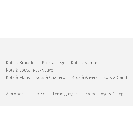
Kots à Bruxelles
Kots à Liège
Kots à Namur
Kots à Louvain-La-Neuve
Kots à Mons
Kots à Charleroi
Kots à Anvers
Kots à Gand
À propos
Hello Kot
Témoignages
Prix des loyers à Liège
FAQs
Support
CGU
Vie privée