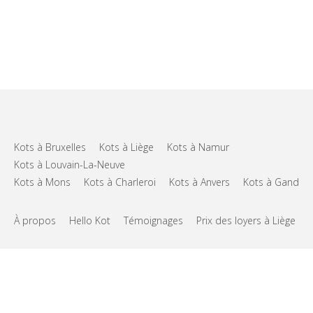
Kots à Bruxelles
Kots à Liège
Kots à Namur
Kots à Louvain-La-Neuve
Kots à Mons
Kots à Charleroi
Kots à Anvers
Kots à Gand
À propos
Hello Kot
Témoignages
Prix des loyers à Liège
FAQs
Support
CGU
Vie privée