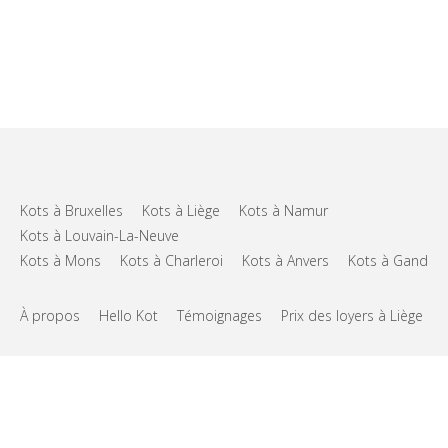
Kots à Bruxelles
Kots à Liège
Kots à Namur
Kots à Louvain-La-Neuve
Kots à Mons
Kots à Charleroi
Kots à Anvers
Kots à Gand
À propos
Hello Kot
Témoignages
Prix des loyers à Liège
FAQs
Support
CGU
Vie privée