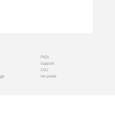
FAQs
Support
CGU
ège
Vie privée